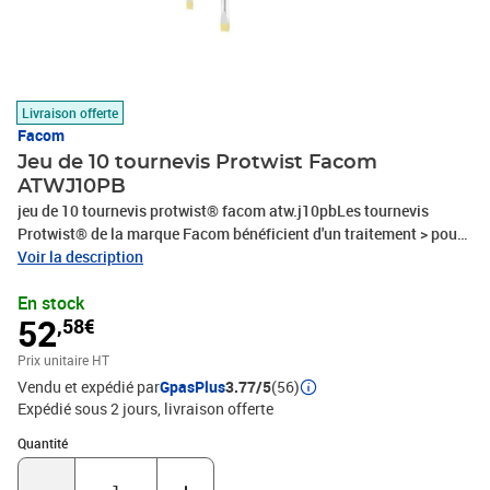
Livraison offerte
Facom
Jeu de 10 tournevis Protwist Facom
ATWJ10PB
jeu de 10 tournevis protwist® facom atw.j10pbLes tournevis
Protwist® de la marque Facom bénéficient d'un traitement > pour
offrir une meilleure résistance. De plus, grâce à la poignée Soft
Voir la description
Grip, ces tournevis sont plus confortables et très résistants aux
En stock
produits chimiques. L'usinage CNC des cavités garantit un
52
,58€
meilleur ajustement des vis tout en améliorant la transmission du
couple et en réduisant l'usure.Caractéristiques techniques
Prix unitaire HT
:Traitement thermique en ligne : + 100 % de durabilité et + 100 % de
Vendu et expédié par
GpasPlus
3.77/5
(56)
résistanceErgonomie de la poignée optimisée : + 10 % de couple de
Expédié sous 2 jours
livraison offerte
serrageMarquage laser
Quantité : 1
Quantité