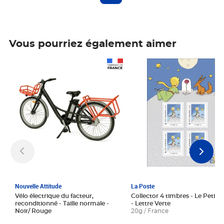
Vous pourriez également aimer
Prix 1 241,67€ HT
Prix 6,25€ HT
Nouvelle Attitude
La Poste
Vélo électrique du facteur,
Collector 4 timbres - Le Petit P
reconditionné - Taille normale -
- Lettre Verte
Noir/ Rouge
20g / France