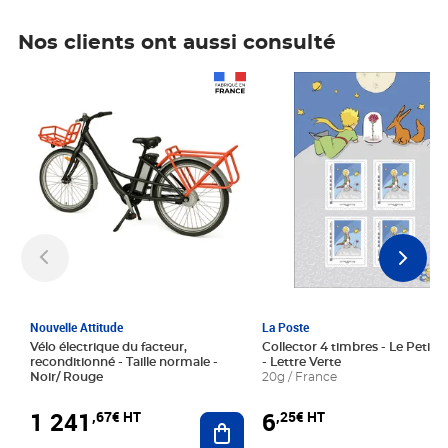
Nos clients ont aussi consulté
Prix 1 241,67€ HT
Prix 6,25€ HT
Nouvelle Attitude
La Poste
Vélo électrique du facteur,
Collector 4 timbres - Le Petit P
reconditionné - Taille normale -
- Lettre Verte
Noir/ Rouge
20g / France
1 241
6
,67€ HT
,25€ HT
Ajouter au panier