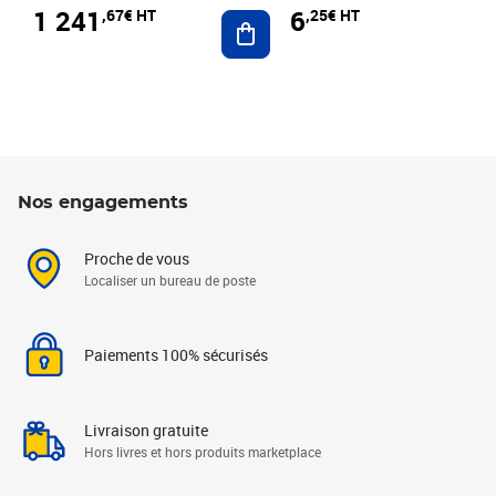
1 241
6
,67€ HT
,25€ HT
Ajouter au panier
Nos engagements
Proche de vous
Localiser un bureau de poste
Paiements 100% sécurisés
Livraison gratuite
Hors livres et hors produits marketplace