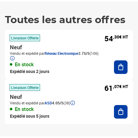
Toutes les autres offres
54
,30€ HT
Livraison Offerte
Neuf
Vendu et expédié par
Réseau Electronique
3.75/5
(106)
Ajouter
En stock
Expédié sous 2 jours
61
,07€ HT
Livraison Offerte
Neuf
Vendu et expédié par
ASD
4.05/5
(38)
Ajouter
En stock
Expédié sous 5 jours