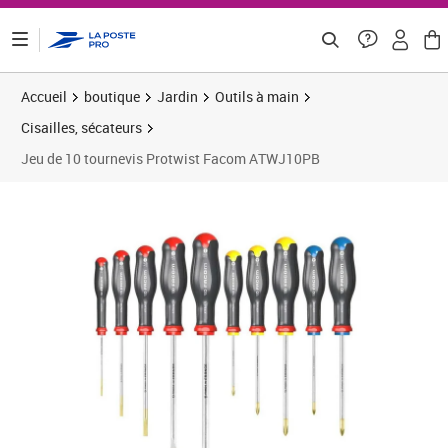
ontenu de la page
Accueil
boutique
Jardin
Outils à main
Cisailles, sécateurs
Jeu de 10 tournevis Protwist Facom ATWJ10PB
Prix 52,58€
Prix 5
Prix 6