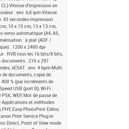
en charge : Windows 11
 CL)-Vitesse d'impression en
macOS 13-Configuration 
ouleur : env. 6,8 ipm-Vitesse
plus Remarque : pour l'i
nv. 43 secondes-Impression
requis. Affichage : 1024 
8 cm, 10 x 15 cm, 13 x 13 cm,
numérisation, Easy-Phot
cto verso automatique (A4, A5,
produit : blanc-Écran in
puissance :-Tension d'en
umérisation : à plat (ADF /
Consommation électrique 
que) : 1200 x 2400 dpi-
W, veille (tous les ports
r : RVB tous les 16 bits/8 bits,
minutes, 7 secondes, Co
es documents : 216 x 297
d'humidité relative pour
ndes, sESAT : env. 4 bpm-Multi
stockage : 15 - 30 °CPoi
ie de documents, copie de
mm-Poids : 6,3 kg
- 400 % (par incréments de
-Speed USB (port B), Wi-Fi :
2-PSK, WEP, Mot de passe de
Hz-Applications et méthodes
LPHY, Easy-PhotoPrint Editor,
anon Print Service Plug-in
less Direct, Point of View mode