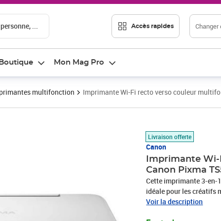
 personne, ...
Changer d
Accès rapides
Boutique
Mon Mag Pro
primantes multifonction
Imprimante Wi-Fi recto verso couleur multi
Prix 207,45€
Livraison offerte
Canon
Imprimante Wi-F
Canon Pixma TS
Cette imprimante 3-en-1 
idéale pour les créatif
Editor, ou faites des cré
Voir la description
chargez le bac arrière a