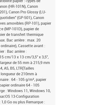
bilité papier :-Types de
 Canon (HR-101N), Canon
201), Canon Pro Glossy (LU-
quotidien" (GP-501), Canon
ves amovibles (RP-101), papier
e (MP-101D), papier de
pier de transfert thermique
ax. Bac arrière : max. 20
 ordinaire), Cassette avant :
r : Bac arrière :
 cm/13 x 13 cm/3,5" x 3,5",
] largeur de 55 mm à 215,9 mm
, A5, B5, LTR[Tailles
; longueur de 210mm à
naire : 64 - 105 g/m², papier
apier ordinaire 64 - 105
arge : Windows 11, Windows 10,
macOS 13-Configuration
: 1,0 Go ou plus Remarque :