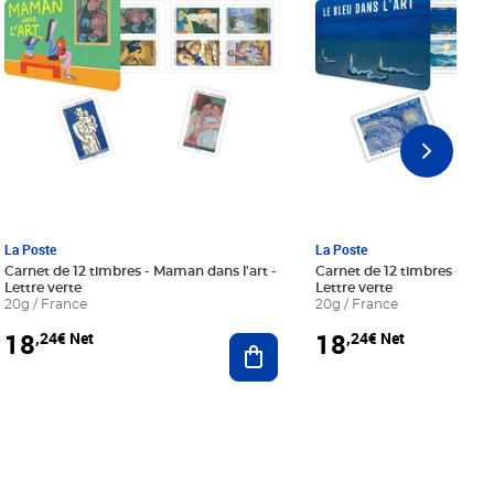
La Poste
La Poste
Carnet de 12 timbres - Maman dans l'art -
Carnet de 12 timbres - Le bl
Lettre verte
Lettre verte
20g / France
20g / France
18
18
,24€ Net
,24€ Net
r au panier
Ajouter au panier