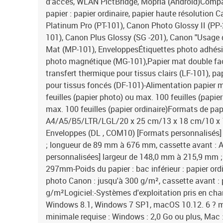
d'accès, WLAN PictBridge, Mopria (Android)Compati
papier : papier ordinaire, papier haute résolution
Platinum Pro (PT-101), Canon Photo Glossy II (PP-
101), Canon Plus Glossy (SG -201), Canon "Usage 
Mat (MP-101), EnveloppesÉtiquettes photo adhési
photo magnétique (MG-101),Papier mat double fac
transfert thermique pour tissus clairs (LF-101), pa
pour tissus foncés (DF-101)-Alimentation papier m
feuilles (papier photo) ou max. 100 feuilles (papier
max. 100 feuilles (papier ordinaire)Formats de papie
A4/A5/B5/LTR/LGL/20 x 25 cm/13 x 18 cm/10 x 15
Enveloppes (DL , COM10) [Formats personnalisés
; longueur de 89 mm à 676 mm, cassette avant : A4
personnalisées] largeur de 148,0 mm à 215,9 mm 
297mm-Poids du papier : bac inférieur : papier ordi
photo Canon : jusqu'à 300 g/m², cassette avant : p
g/m²Logiciel:-Systèmes d'exploitation pris en ch
Windows 8.1, Windows 7 SP1, macOS 10.12. 6 ? 
minimale requise : Windows : 2,0 Go ou plus, Mac 