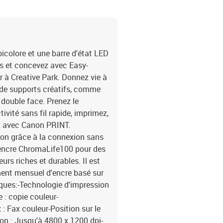
pageConnectivité :-Inter
Sécurité Wi-Fi : WPA-PS
fréquence LAN sans fil :
Canon PRINT Inkjet/SELP
PIXMA Cloud Link, Canon
icolore et une barre d'état LED
AirPrint, Wireless Direc
us et concevez avec Easy-
(Android)Compatibilité p
r à Creative Park. Donnez vie à
résolution Canon (HR-10
é de supports créatifs, comme
(PP-201), Canon Pro Gl
 double face. Prenez le
quotidien" (GP-501), C
vité sans fil rapide, imprimez,
amovibles (RP-101), pa
101D), papier de transfe
x avec Canon PRINT.
thermique pour tissus f
ton grâce à la connexion sans
20 feuilles (papier photo
d'encre ChromaLife100 pour des
max. 100 feuilles (papie
rs riches et durables. Il est
A4/A5/B5/LTR/LGL/20 x 
ent mensuel d'encre basé sur
Enveloppes (DL , COM10
iques:-Technologie d'impression
longueur de 89 mm à 676
 : copie couleur-
largeur de 148,0 mm à 
bac inférieur : papier o
: Fax couleur-Position sur le
cassette avant : papier 
on : Jusqu'à 4800 x 1200 dpi-