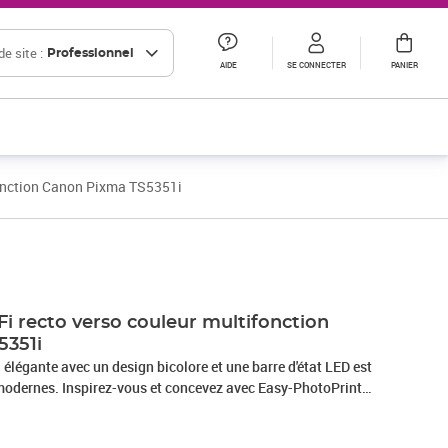
e site :
Professionnel
AIDE
SE CONNECTER
PANIER
fonction Canon Pixma TS5351i
Prix 213,84€ HT
i recto verso couleur multifonction
5351i
élégante avec un design bicolore et une barre d'état LED est
s modernes. Inspirez-vous et concevez avec Easy-PhotoPrint
ations en papier à Creative Park. Donnez vie à vos idées -
vec une variété de supports créatifs, comme du papier de