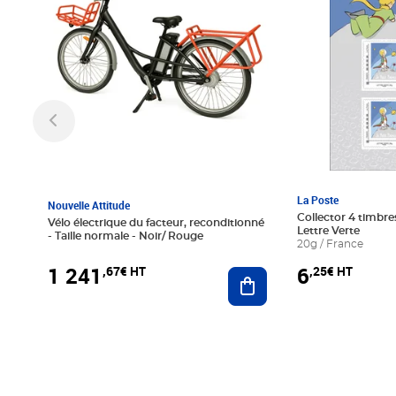
La Poste
Nouvelle Attitude
Collector 4 timbres
Vélo électrique du facteur, reconditionné
Lettre Verte
- Taille normale - Noir/ Rouge
20g / France
1 241
6
,67€ HT
,25€ HT
Ajouter au panier