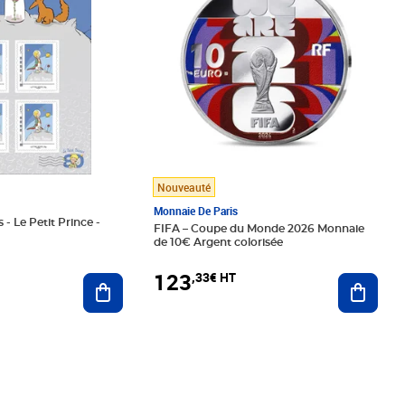
Nouveauté
Monnaie De Paris
 - Le Petit Prince -
FIFA – Coupe du Monde 2026 Monnaie
de 10€ Argent colorisée
123
,33€ HT
Ajoute
Ajouter au panier