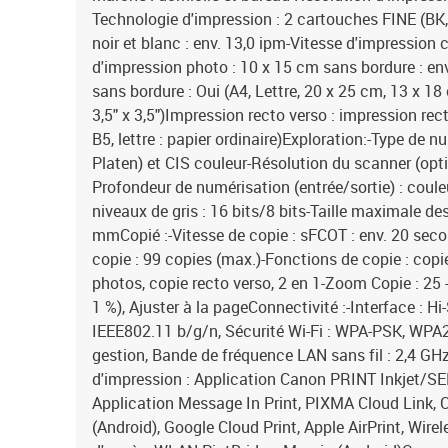
Technologie d'impression : 2 cartouches FINE (BK,
noir et blanc : env. 13,0 ipm-Vitesse d'impression c
d'impression photo : 10 x 15 cm sans bordure : e
sans bordure : Oui (A4, Lettre, 20 x 25 cm, 13 x 1
3,5" x 3,5")Impression recto verso : impression re
B5, lettre : papier ordinaire)Exploration:-Type de n
Platen) et CIS couleur-Résolution du scanner (opti
Profondeur de numérisation (entrée/sortie) : couleu
niveaux de gris : 16 bits/8 bits-Taille maximale d
mmCopié :-Vitesse de copie : sFCOT : env. 20 seco
copie : 99 copies (max.)-Fonctions de copie : cop
photos, copie recto verso, 2 en 1-Zoom Copie : 25 
1 %), Ajuster à la pageConnectivité :-Interface : Hi
IEEE802.11 b/g/n, Sécurité Wi-Fi : WPA-PSK, WPA
gestion, Bande de fréquence LAN sans fil : 2,4 G
d'impression : Application Canon PRINT Inkjet/SE
Application Message In Print, PIXMA Cloud Link, C
(Android), Google Cloud Print, Apple AirPrint, Wire