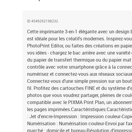
ID 4549292198232
Cette imprimante 3-en-1 élégante avec un design b
est idéale pour les créatifs modernes. Inspirez-vo
PhotoPrint Editor, ou faites des créations en papie
vos idées - chargez le bac arrière avec une variét
du papier de transfert thermique ou du papier mat
contrôle avec votre smartphone grâce à la connecti
numérisez et connectez-vous aux réseaux sociau
Connectez-vous d'une simple pression sur un bou
fil. Profitez des cartouches FINE et du système 
photos que vous voudrez partager, pleines de couleu
compatible avec le PIXMA Print Plan, un abonnem
les pages imprimées.Caractéristiques:Caractérist
: Jet d'encre-Impression : Impression couleur-Copie
Numérisation : Numérisation couleur-Envoi par fax 
marché : domicile et bureau-Résolution d'impressi