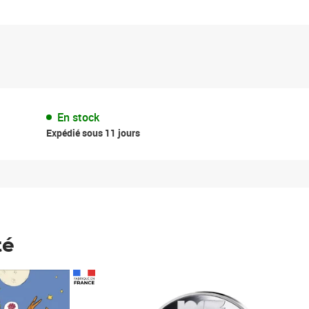
En stock
Expédié sous 11 jours
té
Prix 123,33€ HT