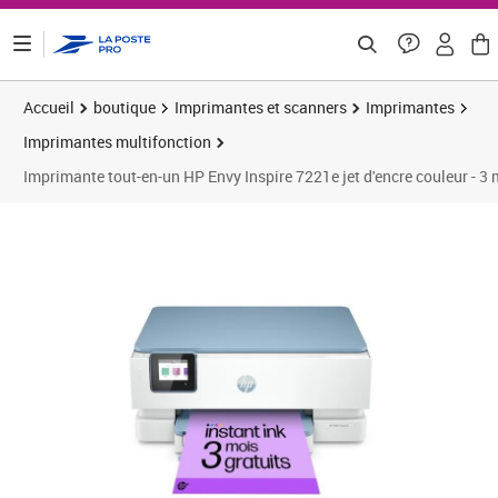
ontenu de la page
Accueil
boutique
Imprimantes et scanners
Imprimantes
Imprimantes multifonction
Imprimante tout-en-un HP Envy Inspire 7221e jet d'encre couleur - 3 
Prix 102,68€
Prix b
Prix 