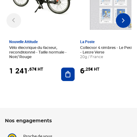
Nouvelle Attitude
La Poste
Vélo électrique du facteur,
Collector 4 timbres - Le Petit P
reconditionné - Taille normale -
- Lettre Verte
Noir/ Rouge
20g / France
1 241
6
,67€ HT
,25€ HT
Ajouter au panier
Nos engagements
Proche de vous