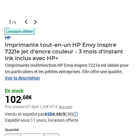
1
/5
Livraison offerte
HP
Imprimante tout-en-un HP Envy Inspire
7221e jet d'encre couleur - 3 mois d'Instant
ink inclus avec HP+
L'imprimante multifonction HP Envy Inspire 7221e est idéale pour
les particuliers et les petites entreprises. Elle offre une qualité
d'impression jet d'encre couleur exceptionnelle pour des
Voir la description
documents et des photos éclatants. Avec sa connectivité Wi-Fi,
En stock
elle est facile a utiliser depuis n'importe quel appareil.
102
,68€
Prix unitaire HT
dont 1,30€ HT d'
éco-part
Vendu et expédié par
ASD
4.05/5
(38)
Expédié sous 11 jours
livraison offerte
Quantité : 1
Quantité