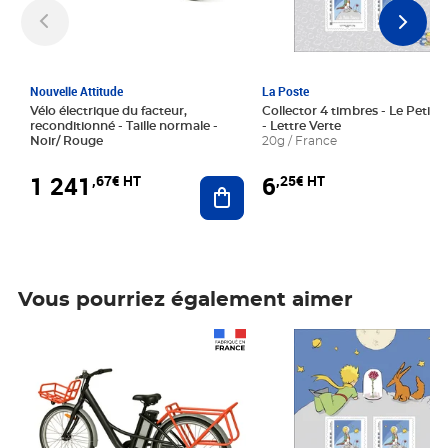
Nouvelle Attitude
La Poste
Vélo électrique du facteur,
Collector 4 timbres - Le Petit P
reconditionné - Taille normale -
- Lettre Verte
Noir/ Rouge
20g / France
1 241
6
,67€ HT
,25€ HT
Ajouter au panier
Vous pourriez également aimer
Prix 1 241,67€ HT
Prix 6,25€ HT