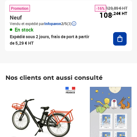
129,89 € HT
Promotion
-16%
108
,24€ HT
Neuf
Vendu et expédié par
Infopavon
2/5
(3)
En stock
Ajouter
Expédié sous 2 jours, frais de port à partir
de 5,29 € HT
Nos clients ont aussi consulté
Prix 1 241,67€ HT
Prix 6,25€ HT