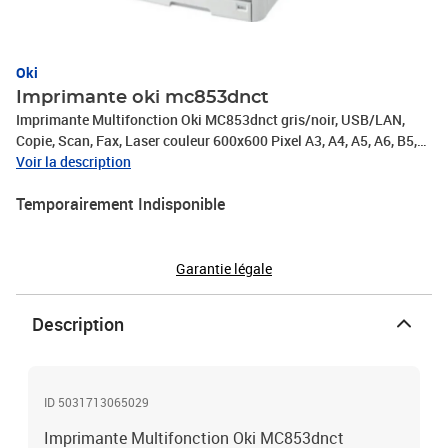
Oki
Imprimante oki mc853dnct
Imprimante Multifonction Oki MC853dnct gris/noir, USB/LAN,
Copie, Scan, Fax, Laser couleur 600x600 Pixel A3, A4, A5, A6, B5,
B6, B4, C5, DL (DIN-Lang) 2x RJ-11, 1x USB 2.0, 1x RJ-
Voir la description
45Technologie d'impression: LED - couleurCycle d'utilisation
Temporairement Indisponible
mensuel (maxi): 60000 pagesVolume mensuel recommandé: 8 000
pagesTaille de la diagonale de l'écran: 7"Caractéristiques
d'affichage: Écran tactileFonction de connexion à un ordinateur:
OuiConnexion PC: USB 2.0, Gigabit LAN, hôte USB
Garantie légale
Description
ID 5031713065029
Imprimante Multifonction Oki MC853dnct