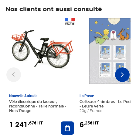
Nos clients ont aussi consulté
Prix 1 241,67€ HT
Prix 6,25€ HT
Nouvelle Attitude
La Poste
Vélo électrique du facteur,
Collector 4 timbres - Le Petit P
reconditionné - Taille normale -
- Lettre Verte
Noir/ Rouge
20g / France
1 241
6
,67€ HT
,25€ HT
Ajouter au panier