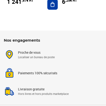
1 241
6
,67€ HT
,25€ HT
Ajouter au panier
Nos engagements
Proche de vous
Localiser un bureau de poste
Paiements 100% sécurisés
Livraison gratuite
Hors livres et hors produits marketplace