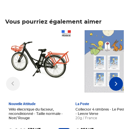
Vous pourriez également aimer
Prix 1 241,67€ HT
Prix 6,25€ HT
Nouvelle Attitude
La Poste
Vélo électrique du facteur,
Collector 4 timbres - Le Petit P
reconditionné - Taille normale -
- Lettre Verte
Noir/ Rouge
20g / France