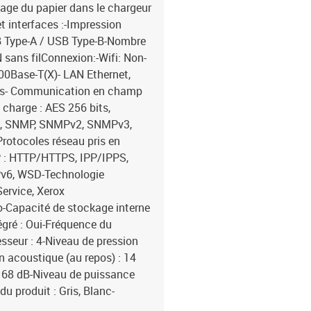
ge du papier dans le chargeur
 interfaces :-Impression
SB Type-A / USB Type-B-Nombre
N sans filConnexion:-Wifi: Non-
00Base-T(X)- LAN Ethernet,
it/s- Communication en champ
 charge : AES 256 bits,
56, SNMP, SNMPv2, SNMPv3,
Protocoles réseau pris en
IP : HTTP/HTTPS, IPP/IPPS,
Pv6, WSD-Technologie
Service, Xerox
-Capacité de stockage interne
égré : Oui-Fréquence du
seur : 4-Niveau de pression
n acoustique (au repos) : 14
: 68 dB-Niveau de puissance
u produit : Gris, Blanc-