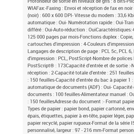
Profondeur de sortie en niveaux de gris : 8 bits-Pi
WIAFax:-Faxing : Envoi et réception de fax en noir
(noir) : 600 x 600 DPI- Vitesse du modem : 33,6 K
automatique : Oui- Numérotation rapide : Oui-Trans
différé : Oui-Auto-réduction : OuiCaractéristiques
125 000 pages par mois-Fonctions duplex : Copie
cartouches d'impression : 4-Couleurs d'impression
Langages de description de page : PCL 5c, PCL 6, 
d'impression : PCL, PostScript-Nombre de polices
PostScript® : 173Capacité d'entrée et de sortie :-
réception : 2-Capacité totale d'entrée : 251 feuill
: 150 feuilles-Capacité d'entrée du bac à papier 1 :
automatique de documents (ADF) : Oui- Capacité
documents : 100 feuilles-Alimentateur manuel : O
: 150 feuillesAdresse du document :- Format papi
Types de papier : papier bond, papier cartonné, env
épais, étiquettes, papier à en-tête, papier léger, pap
papier recyclé, papier rugueux-Format de la série I
personnalisé, largeur : 97 - 216 mm-Format personn