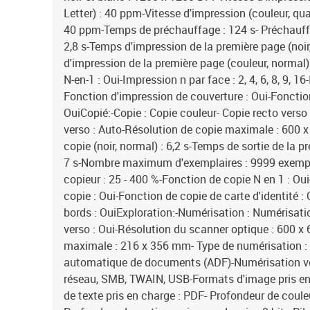
Letter) : 40 ppm-Vitesse d'impression (couleur, qua
40 ppm-Temps de préchauffage : 124 s- Préchauffag
2,8 s-Temps d'impression de la première page (noir
d'impression de la première page (couleur, normal)
N-en-1 : Oui-Impression n par face : 2, 4, 6, 8, 9, 16
Fonction d'impression de couverture : Oui-Fonction
OuiCopié:-Copie : Copie couleur- Copie recto verso
verso : Auto-Résolution de copie maximale : 600 
copie (noir, normal) : 6,2 s-Temps de sortie de la p
7 s-Nombre maximum d'exemplaires : 9999 exempla
copieur : 25 - 400 %-Fonction de copie N en 1 : Oui
copie : Oui-Fonction de copie de carte d'identité 
bords : OuiExploration:-Numérisation : Numérisati
verso : Oui-Résolution du scanner optique : 600 
maximale : 216 x 356 mm- Type de numérisation : 
automatique de documents (ADF)-Numérisation vers
réseau, SMB, TWAIN, USB-Formats d'image pris en
de texte pris en charge : PDF- Profondeur de couleur