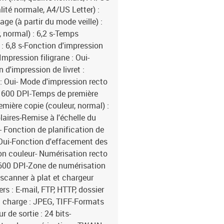
papier recyclé, papier r
lité normale, A4/US Letter) :
personnalisé, largeur :
e (à partir du mode veille) :
Grammage du papier : 6
, normal) : 6,2 s-Temps
automatique de documents
 : 6,8 s-Fonction d'impression
Oui-Port USB : Oui- Co
-Impression filigrane : Oui-
USB 2.0 : 2-Connectivité
Oui-Technologie de câbl
 d'impression de livret :
de données : 10, 100, 1
 : Oui- Mode d'impression recto
Algorithmes de sécurité 
x 600 DPI-Temps de première
HTTPS, IPSec, SHA-256,
remière copie (couleur, normal) :
charge (IPv4) : Oui-Prot
ires-Remise à l'échelle du
gestion : TCP/IP : HTT
- Fonction de planification de
IPv4/IPv6, WSD-Technolo
: Oui-Fonction d'effacement des
Service, Xerox PrintBa
stockage interne : 32 Go
on couleur- Numérisation recto
Fréquence du processeu
x 600 DPI-Zone de numérisation
pression acoustique (im
scanner à plat et chargeur
14 dB-Niveau de puissan
 : E-mail, FTP, HTTP, dossier
acoustique (au repos) : 
 charge : JPEG, TIFF-Formats
Positionnement sur le m
 de sortie : 24 bits-