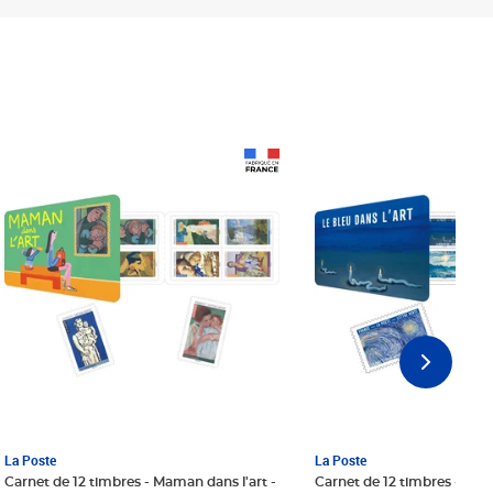
Prix 18,24€ Net
Prix 18,24€ Net
La Poste
La Poste
Carnet de 12 timbres - Maman dans l'art -
Carnet de 12 timbres - Le bl