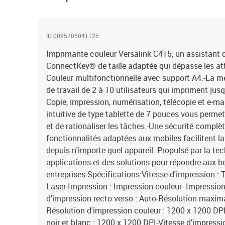
ID 0095205041125
Imprimante couleur Versalink C415, un assistant d
ConnectKey® de taille adaptée qui dépasse les att
Couleur multifonctionnelle avec support A4.-La me
de travail de 2 à 10 utilisateurs qui impriment jus
Copie, impression, numérisation, télécopie et e-mail
intuitive de type tablette de 7 pouces vous permet 
et de rationaliser les tâches.-Une sécurité complèt
fonctionnalités adaptées aux mobiles facilitent la
depuis n'importe quel appareil.-Propulsé par la t
applications et des solutions pour répondre aux b
entreprises.Spécifications:Vitesse d'impression :-
Laser-Impression : Impression couleur- Impression
d'impression recto verso : Auto-Résolution maxima
Résolution d'impression couleur : 1200 x 1200 DP
noir et blanc : 1200 x 1200 DPI-Vitesse d'impressi