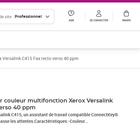
e site :
Professionnel
AIDE
SE CONNECTER
PANIER
x Versalink C415 Fax recto verso 40 ppm
Prix barré 1089,26 € HT
Prix 907,72€ HT
r couleur multifonction Xerox Versalink
verso 40 ppm
alink C415, un assistant de travail compatible ConnectKey®
passe les attentes.Caractéristiques:-Couleur
support A4.-La meilleure option pour les équipes de travail de
impriment jusqu'à 10 000 pages par mois.-Copie, impression,