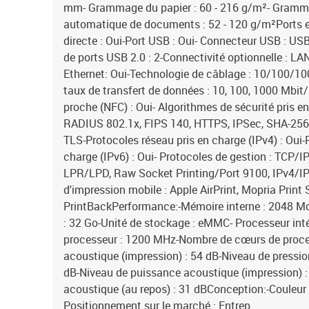
mm- Grammage du papier : 60 - 216 g/m²- Gramma
automatique de documents : 52 - 120 g/m²Ports et
directe : Oui-Port USB : Oui- Connecteur USB : U
de ports USB 2.0 : 2-Connectivité optionnelle : LA
Ethernet: Oui-Technologie de câblage : 10/100/10
taux de transfert de données : 10, 100, 1000 Mb
proche (NFC) : Oui- Algorithmes de sécurité pris en
RADIUS 802.1x, FIPS 140, HTTPS, IPSec, SHA-2
TLS-Protocoles réseau pris en charge (IPv4) : Oui-
charge (IPv6) : Oui- Protocoles de gestion : TCP/
LPR/LPD, Raw Socket Printing/Port 9100, IPv4/I
d'impression mobile : Apple AirPrint, Mopria Print 
PrintBackPerformance:-Mémoire interne : 2048 Mo
: 32 Go-Unité de stockage : eMMC- Processeur int
processeur : 1200 MHz-Nombre de cœurs de proces
acoustique (impression) : 54 dB-Niveau de pressio
dB-Niveau de puissance acoustique (impression) 
acoustique (au repos) : 31 dBConception:-Couleur d
Positionnement sur le marché : Entrep