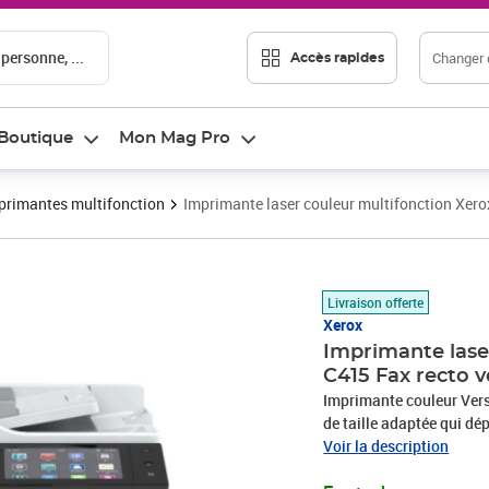
 personne, ...
Changer d
Accès rapides
Boutique
Mon Mag Pro
primantes multifonction
Imprimante laser couleur multifonction Xero
Prix barré 1043,33 €
Prix 912,93€
Livraison offerte
Xerox
Imprimante lase
C415 Fax recto 
Imprimante couleur Vers
de taille adaptée qui dé
multifonctionnelle avec 
Voir la description
2 à 10 utilisateurs qui 