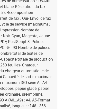
lotes de numérisation : TWAIN,
 et blanc-Résolution du fax
bit/s-Recomposition
fert de fax : Oui- Envoi de fax
:-Cycle de service (maximum) :
, Impression-Nombre de
 : Noir, Cyan, Magenta, Jaune-
PDF, PostScript 3- Polices
 PCL® : 93-Nombre de polices
Nombre total de boîtes de
es-Capacité totale de production
 250 feuilles- Chargeur
 du chargeur automatique de
ui-Capacité de sortie maximale
er maximum ISO série A : A4-
eloppes, papier glacé, papier
ier ordinaire, pré-imprimé,
SO A (A0...A9) : A4, A5-Format
alisé, longueur : 148 - 356