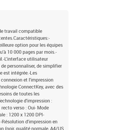
couleur- Numérisation r
DPI-Zone de numérisati
à plat et chargeur auto
HTTP, dossier réseau, S
Formats de texte pris en
e travail compatible
Profondeur de sortie en 
entes.Caractéristiques:-
WIAFax:-Faxing : Envoi e
illeure option pour les équipes
600 x 600 DPI- Vitesse 
qu'à 10 000 pages par mois.-
Numérotation rapide : Ou
.-L'interface utilisateur
réduction : OuiCaractér
de personnaliser, de simplifier
mois-Fonctions duplex :
Couleurs d'impression :
e est intégrée.-Les
: PCL 5c, PCL 6, PDF, Po
 connexion et l'impression
polices PCL® : 93-Nombr
echnologie ConnectKey, avec des
:-Nombre total de boîtes 
esoins de toutes les
Capacité totale de produ
Technologie d'impression :
feuilles- Chargeur auto
 recto verso : Oui- Mode
automatique de document
le : 1200 x 1200 DPI-
sortie maximale : 150 
série A : A4- Types de pa
I-Résolution d'impression en
papier épais, étiquettes,
on (noir, qualité normale, A4/US