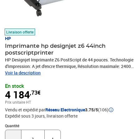
Livraison offerte
HP
Imprimante hp designjet z6 44inch
postscriptprinter
HP Designjet Imprimante Z6 PostScript de 44 pouces. Technologie
d'impression: A jet d'encre thermique, Résolution maximale: 2400 x
1200 DPI, Langues de la description de page: CALS G4, JPEG, HP-
Voir la description
GL/2, HP-RTL, PDF 1.7, PostScript 3, TIFF. Type de support du bac
En stock
papier: Bannière, Épaisseur du support: 0.8 mm, Largeur max. du
4 184
,73€
rouleau: 111,8 cm. LAN Ethernet : taux de transfert des données:
10,100,1000 Mbit/s. Couleur du produit: Noir, Mémoire interne:
Prix unitaire HT
128000 Mo, Capacité de stockage interne: 500 Go. Consommation
Vendu et expédié par
Réseau Electronique
3.75/5
(106)
électrique typique: 100 W, Consommation électrique (arrêt): 0,1 W
Expédié sous 3 jours
livraison offerte
Quantité : 1
Quantité