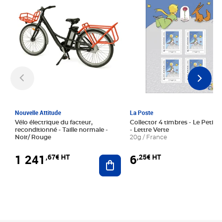
Nouvelle Attitude
La Poste
Vélo électrique du facteur,
Collector 4 timbres - Le Petit P
reconditionné - Taille normale -
- Lettre Verte
Noir/ Rouge
20g / France
1 241
6
,67€ HT
,25€ HT
Ajouter au panier