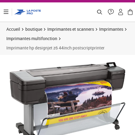
ontenu de la page
Accueil
boutique
Imprimantes et scanners
Imprimantes
Imprimantes multifonction
Imprimante hp designjet z6 44inch postscriptprinter
Prix 4 184,73€
Prix 4