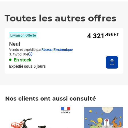
Toutes les autres offres
4 321
,48€ HT
Livraison Offerte
Neuf
Vendu et expédié par
Réseau Electronique
3.75/5
(106)
Ajouter
En stock
Expédié sous 5 jours
Nos clients ont aussi consulté
Prix 1 241,67€ HT
Prix 6,25€ HT