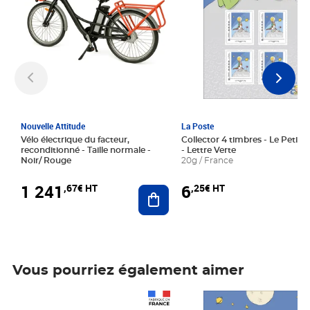
Nouvelle Attitude
La Poste
Vélo électrique du facteur,
Collector 4 timbres - Le Petit P
reconditionné - Taille normale -
- Lettre Verte
Noir/ Rouge
20g / France
1 241
6
,67€ HT
,25€ HT
Ajouter au panier
Vous pourriez également aimer
Prix 1 241,67€ HT
Prix 6,25€ HT