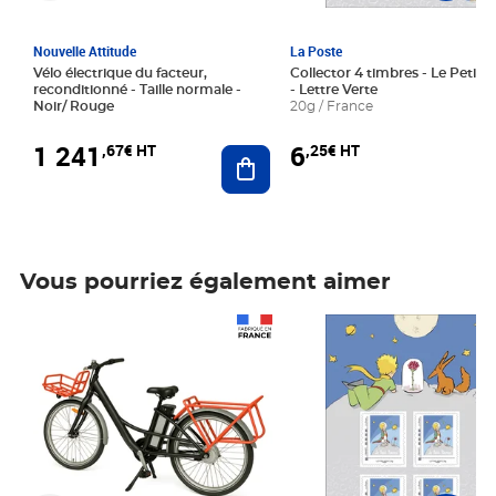
Nouvelle Attitude
La Poste
Vélo électrique du facteur,
Collector 4 timbres - Le Petit P
reconditionné - Taille normale -
- Lettre Verte
Noir/ Rouge
20g / France
1 241
6
,67€ HT
,25€ HT
Ajouter au panier
Vous pourriez également aimer
Prix 1 241,67€ HT
Prix 6,25€ HT