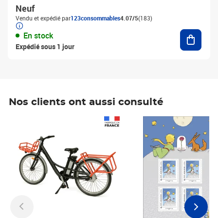
Neuf
Vendu et expédié par
123consommables
4.07/5
(183)
Ajouter
En stock
Expédié sous 1 jour
Nos clients ont aussi consulté
Prix 1 241,67€ HT
Prix 6,25€ HT