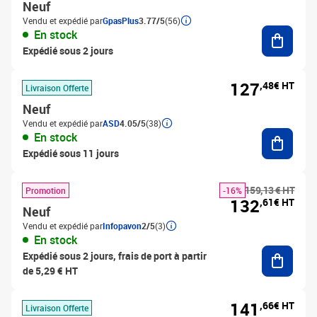
Neuf
Vendu et expédié par
GpasPlus
3.77/5
(56)
Ajouter
En stock
Expédié sous 2 jours
127
,48€ HT
Livraison Offerte
Neuf
Vendu et expédié par
ASD
4.05/5
(38)
Ajouter
En stock
Expédié sous 11 jours
159,13 € HT
Promotion
-16%
132
,61€ HT
Neuf
Vendu et expédié par
Infopavon
2/5
(3)
En stock
Ajouter
Expédié sous 2 jours, frais de port à partir
de 5,29 € HT
141
,66€ HT
Livraison Offerte