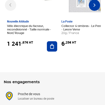
Nouvelle Attitude
La Poste
Vélo électrique du facteur,
Collector 4 timbres - Le Petit P
reconditionné - Taille normale -
- Lettre Verte
Noir/ Rouge
20g / France
1 241
6
,67€ HT
,25€ HT
Ajouter au panier
Nos engagements
Proche de vous
Localiser un bureau de poste