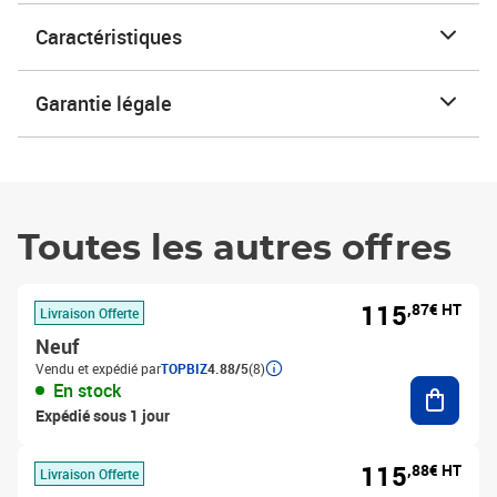
Caractéristiques
Garantie légale
Toutes les autres offres
115
,87€ HT
Livraison Offerte
Neuf
Vendu et expédié par
TOPBIZ
4.88/5
(8)
Ajouter
En stock
Expédié sous 1 jour
115
,88€ HT
Livraison Offerte