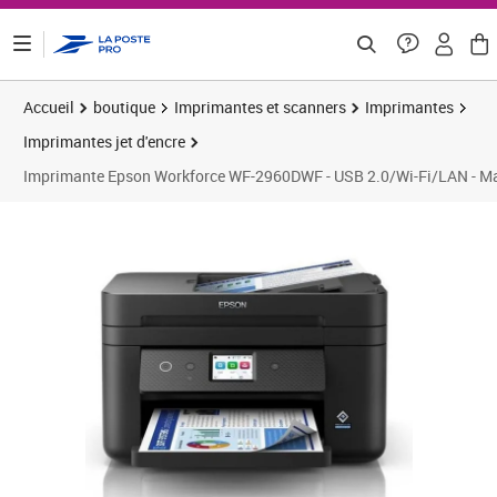
ontenu de la page
Accueil
boutique
Imprimantes et scanners
Imprimantes
Imprimantes jet d'encre
Imprimante Epson Workforce WF-2960DWF - USB 2.0/Wi-Fi/LAN - 
Prix barré 149,99 €
Prix 109,54€
Prix 
Prix 
Prix 
Prix b
Prix 
Prix 