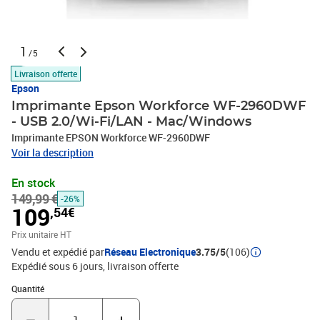
1
/5
Livraison offerte
Epson
Imprimante Epson Workforce WF-2960DWF
- USB 2.0/Wi-Fi/LAN - Mac/Windows
Imprimante EPSON Workforce WF-2960DWF
Voir la description
En stock
149,99 €
-26%
109
,54€
Prix unitaire HT
Vendu et expédié par
Réseau Electronique
3.75/5
(106)
Expédié sous 6 jours
livraison offerte
Quantité : 1
Quantité