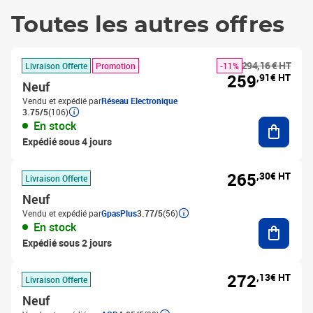
Toutes les autres offres
294,16 € HT
Livraison Offerte
Promotion
-11%
259
,91€ HT
Neuf
Vendu et expédié par
Réseau Electronique
3.75/5
(106)
Ajouter
En stock
Expédié sous 4 jours
265
,30€ HT
Livraison Offerte
Neuf
Vendu et expédié par
GpasPlus
3.77/5
(56)
Ajouter
En stock
Expédié sous 2 jours
272
,13€ HT
Livraison Offerte
Neuf