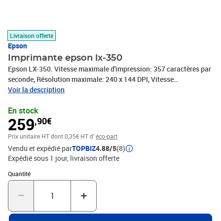
Livraison offerte
Epson
Imprimante epson lx-350
Epson LX-350. Vitesse maximale d'impression: 357 caractères par
seconde, Résolution maximale: 240 x 144 DPI, Vitesse
d'impression maximale (qualité brouillon): 312 caractères par
Voir la description
seconde. Format d’impression maximale: A4 (210 x 297 mm),
En stock
Alimentation papier: Manuel, Type de support du bac papier:
259
,90€
Enveloppes, Étiquettes, Papier ordinaire, Rouleau. Taille du buffer:
128 Ko, Niveau de pression sonore (impression): 53 dB, Langues
Prix unitaire HT
dont 0,35€ HT d'
éco-part
de la description de page: Epson ESC/P2. Interfaces standards:
Vendu et expédié par
TOPBIZ
4.88/5
(8)
Parallèle, USB 2.0. Tête d'impression: 9 broches, Direction
Expédié sous 1 jour
livraison offerte
d'impression: Bi-directionnel, Durée de vie de la tête d'impression:
400 million de caractères
Quantité : 1
Quantité