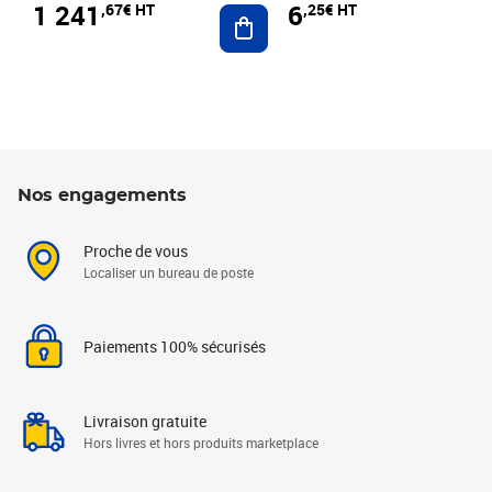
1 241
6
,67€ HT
,25€ HT
Ajouter au panier
Nos engagements
Proche de vous
Localiser un bureau de poste
Paiements 100% sécurisés
Livraison gratuite
Hors livres et hors produits marketplace