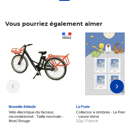
Vous pourriez également aimer
Prix 1 241,67€ HT
Prix 6,25€ HT
Nouvelle Attitude
La Poste
Vélo électrique du facteur,
Collector 4 timbres - Le Petit P
reconditionné - Taille normale -
- Lettre Verte
Noir/ Rouge
20g / France