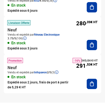
Vendu et expédié par
ASD
4.05/5
(38)
Ajouter
En stock
Expédié sous 6 jours
280
,09€ HT
Livraison Offerte
Neuf
Vendu et expédié par
Réseau Electronique
3.75/5
(106)
Ajouter
En stock
Expédié sous 3 jours
349,84 € HT
Promotion
-16%
291
,53€ HT
Neuf
Vendu et expédié par
Infopavon
2/5
(3)
En stock
Ajouter
Expédié sous 2 jours, frais de port à partir
de 5,29 € HT