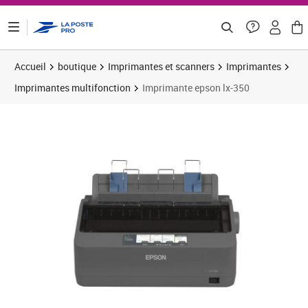
ontenu de la page
Accueil
boutique
Imprimantes et scanners
Imprimantes
Imprimantes multifonction
Imprimante epson lx-350
Prix 259,90€
Prix b
Prix 
Prix 
Prix 
Prix 
Prix b
Prix 