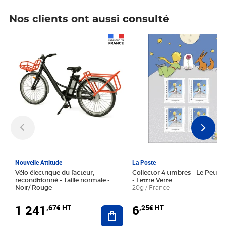
Nos clients ont aussi consulté
Prix 1 241,67€ HT
Prix 6,25€ HT
Nouvelle Attitude
La Poste
Vélo électrique du facteur,
Collector 4 timbres - Le Petit P
reconditionné - Taille normale -
- Lettre Verte
Noir/ Rouge
20g / France
1 241
6
,67€ HT
,25€ HT
Ajouter au panier