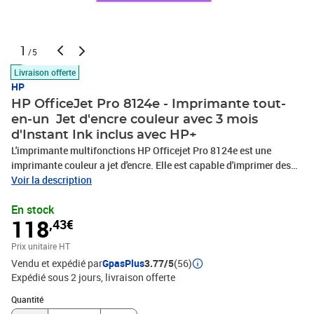
1
/5
Livraison offerte
HP
HP OfficeJet Pro 8124e - Imprimante tout-
en-un  Jet d'encre couleur avec 3 mois
d'Instant Ink inclus avec HP+
L'imprimante multifonctions HP Officejet Pro 8124e est une
imprimante couleur a jet d'encre. Elle est capable d'imprimer des
documents jusqu'au format Legal (216 x 356 mm). Elle dispose de
Voir la description
la technologie d'impression sans fil et offre une vitesse
En stock
d'impression allant jusqu'a 20 ppm. Avec une capacité de 225
118
,43€
feuilles, elle est idéale pour une utilisation professionnelle.
Prix unitaire HT
Vendu et expédié par
GpasPlus
3.77/5
(56)
Expédié sous 2 jours
livraison offerte
Quantité : 1
Quantité