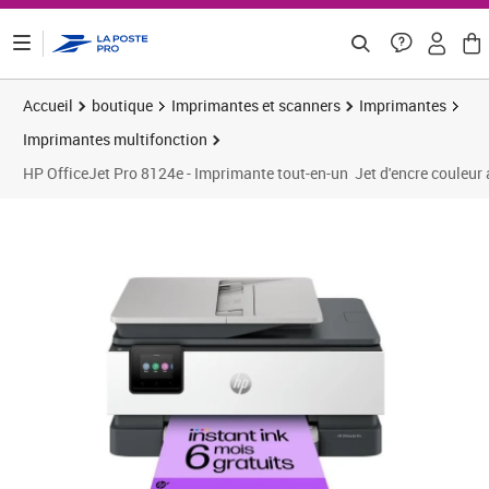
ontenu de la page
Accueil
boutique
Imprimantes et scanners
Imprimantes
Imprimantes multifonction
HP OfficeJet Pro 8124e - Imprimante tout-en-un  Jet d'encre couleur
Prix 118,43€
Prix 
Prix 
Prix 