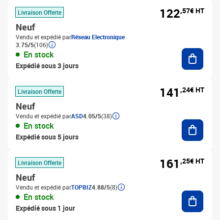
122
,57€ HT
Livraison Offerte
Neuf
Vendu et expédié par
Réseau Electronique
3.75/5
(106)
Ajouter
En stock
Expédié sous 3 jours
141
,24€ HT
Livraison Offerte
Neuf
Vendu et expédié par
ASD
4.05/5
(38)
Ajouter
En stock
Expédié sous 5 jours
161
,25€ HT
Livraison Offerte
Neuf
Vendu et expédié par
TOPBIZ
4.88/5
(8)
Ajouter
En stock
Expédié sous 1 jour