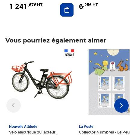
1 241
6
,67€ HT
,25€ HT
Ajouter au panier
Vous pourriez également aimer
Prix 1 241,67€ HT
Prix 6,25€ HT
Nouvelle Attitude
La Poste
Vélo électrique du facteur,
Collector 4 timbres - Le Petit P