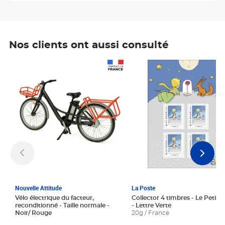
Nos clients ont aussi consulté
Prix 1 241,67€ HT
Prix 6,25€ HT
Nouvelle Attitude
La Poste
Vélo électrique du facteur,
Collector 4 timbres - Le Petit P
reconditionné - Taille normale -
- Lettre Verte
Noir/ Rouge
20g / France