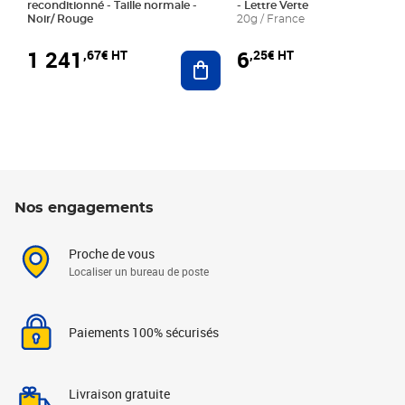
reconditionné - Taille normale -
- Lettre Verte
Noir/ Rouge
20g / France
1 241
6
,67€ HT
,25€ HT
Ajouter au panier
Nos engagements
Proche de vous
Localiser un bureau de poste
Paiements 100% sécurisés
Livraison gratuite