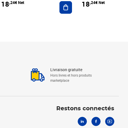
18
18
,24€ Net
,24€ Net
r au panier
Ajouter au panier
Livraison gratuite
Hors livres et hors produits
marketplace
Linkedin
Facebook
Youtube
Restons connectés