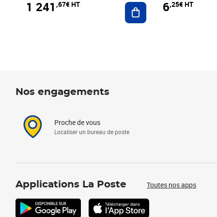
1 241
6
,67€ HT
,25€ HT
Ajouter au panier
Nos engagements
Proche de vous
Localiser un bureau de poste
Applications La Poste
Toutes nos apps