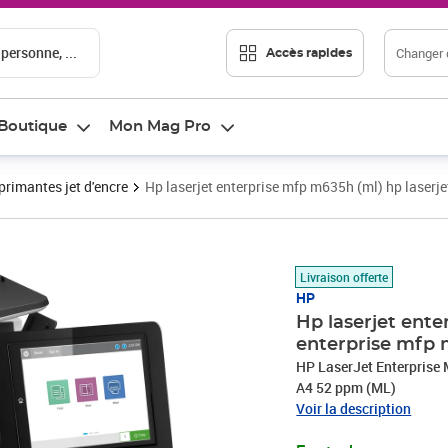
 personne, ...
Changer d
Accès rapides
Boutique
Mon Mag Pro
primantes jet d'encre
Hp laserjet enterprise mfp m635h (ml) hp laser
Prix 2 440,98€
Livraison offerte
HP
Hp laserjet ente
enterprise mfp
HP LaserJet Enterpris
A4 52 ppm (ML)
Voir la description