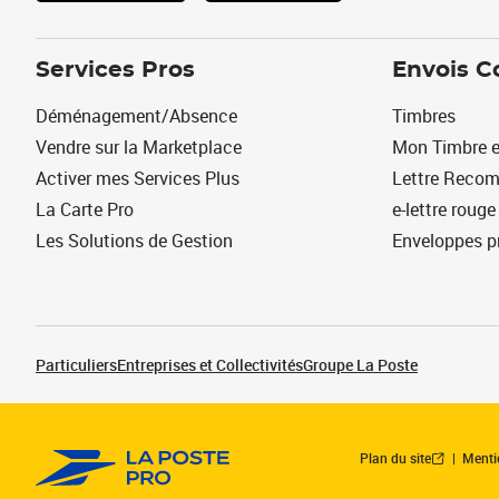
Services Pros
Envois C
Déménagement/Absence
Timbres
Vendre sur la Marketplace
Mon Timbre e
Activer mes Services Plus
Lettre Reco
La Carte Pro
e-lettre rouge
Les Solutions de Gestion
Enveloppes p
Particuliers
Entreprises et Collectivités
Groupe La Poste
Plan du site
Menti