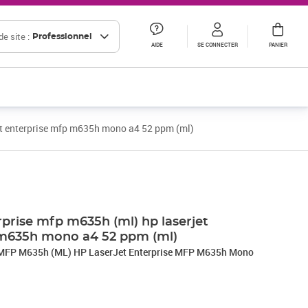
e site :
Professionnel
AIDE
SE CONNECTER
PANIER
jet enterprise mfp m635h mono a4 52 ppm (ml)
rprise mfp m635h (ml) hp laserjet
 m635h mono a4 52 ppm (ml)
e MFP M635h (ML) HP LaserJet Enterprise MFP M635h Mono