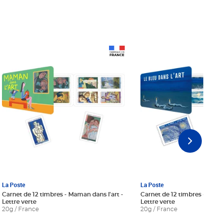
Prix 18,24€ Net
Prix 18,24€ Net
La Poste
La Poste
Carnet de 12 timbres - Maman dans l'art -
Carnet de 12 timbres - Le bl
Lettre verte
Lettre verte
20g / France
20g / France