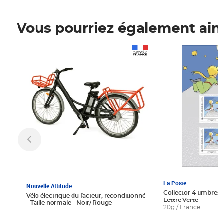
Vous pourriez également ai
Prix 1 241,67€ HT
Prix 6,25€ HT
La Poste
Nouvelle Attitude
Collector 4 timbres
Vélo électrique du facteur, reconditionné
Lettre Verte
- Taille normale - Noir/ Rouge
20g / France