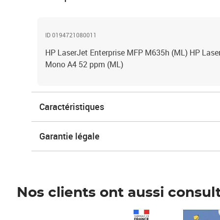
ID 0194721080011
HP LaserJet Enterprise MFP M635h (ML) HP Lase
Mono A4 52 ppm (ML)
Caractéristiques
Garantie légale
Nos clients ont aussi consul
Prix 1 241,67€ HT
Prix 6,25€ HT