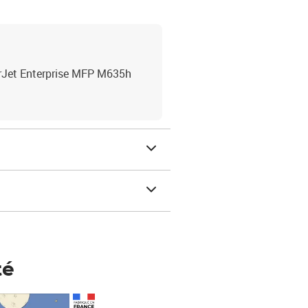
rJet Enterprise MFP M635h
té
Prix 123,33€ HT