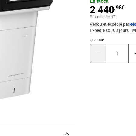
En stock
2 440
,98€
Prix unitaire HT
Vendu et expédié par
Rés
Expédié sous 3 jours
liv
Quantité : 1
Quantité