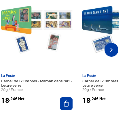
La Poste
La Poste
Carnet de 12 timbres - Maman dans l'art -
Carnet de 12 timbres - Le bl
Lettre verte
Lettre verte
20g / France
20g / France
18
18
,24€ Net
,24€ Net
r au panier
Ajouter au panier