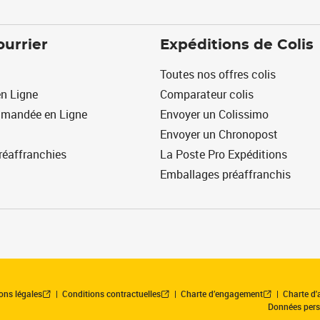
ourrier
Expéditions de Colis
Toutes nos offres colis
n Ligne
Comparateur colis
mmandée en Ligne
Envoyer un Colissimo
Envoyer un Chronopost
réaffranchies
La Poste Pro Expéditions
Emballages préaffranchis
ons légales
Conditions contractuelles
Charte d’engagement
Charte d'a
Données pers