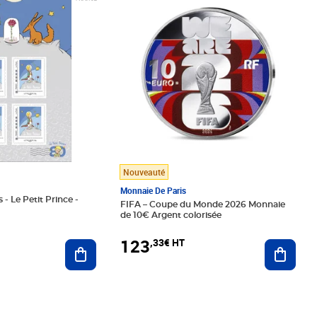
Nouveauté
Monnaie De Paris
 - Le Petit Prince -
FIFA – Coupe du Monde 2026 Monnaie
de 10€ Argent colorisée
123
,33€ HT
Ajoute
Ajouter au panier