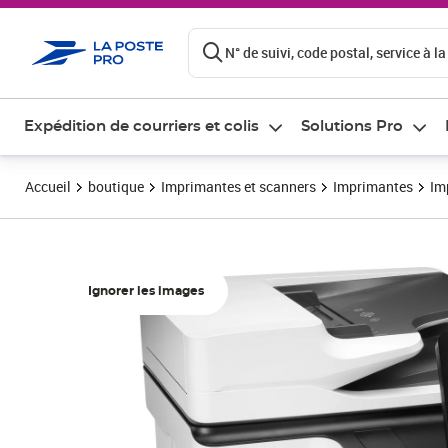
ontenu de la page
N° de suivi, code postal, service à la
Expédition de courriers et colis
Solutions Pro
Accueil
boutique
Imprimantes et scanners
Imprimantes
Im
Ignorer les images