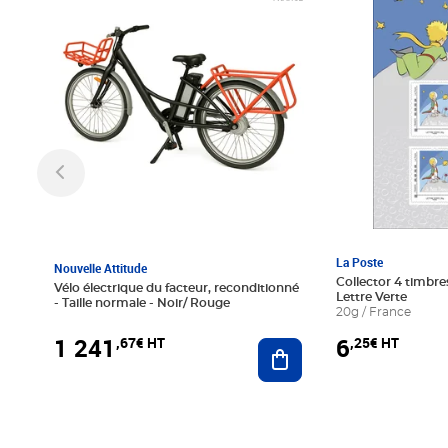
La Poste
Nouvelle Attitude
Collector 4 timbres
Vélo électrique du facteur, reconditionné
Lettre Verte
- Taille normale - Noir/ Rouge
20g / France
1 241
6
,67€ HT
,25€ HT
Ajouter au panier