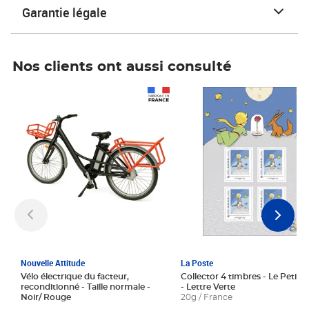
Garantie légale
Nos clients ont aussi consulté
Prix 1 241,67€ HT
Prix 6,25€ HT
Nouvelle Attitude
La Poste
Vélo électrique du facteur,
Collector 4 timbres - Le Petit P
reconditionné - Taille normale -
- Lettre Verte
Noir/ Rouge
20g / France