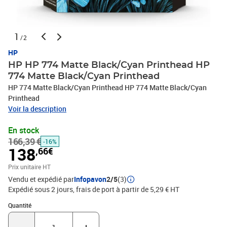
1
/2
HP
HP HP 774 Matte Black/Cyan Printhead HP
774 Matte Black/Cyan Printhead
HP 774 Matte Black/Cyan Printhead HP 774 Matte Black/Cyan
Printhead
Voir la description
En stock
166,39 €
-16%
138
,66€
Prix unitaire HT
Vendu et expédié par
Infopavon
2/5
(3)
Expédié sous 2 jours, frais de port à partir de 5,29 € HT
Quantité : 1
Quantité