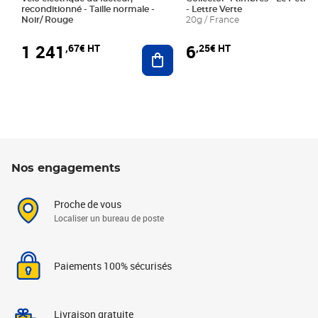
reconditionné - Taille normale -
- Lettre Verte
Noir/ Rouge
20g / France
1 241
6
,67€ HT
,25€ HT
Ajouter au panier
Nos engagements
Proche de vous
Localiser un bureau de poste
Paiements 100% sécurisés
Livraison gratuite