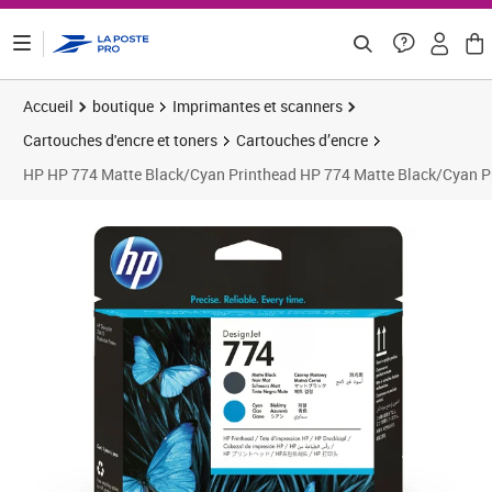
ontenu de la page
Accueil
boutique
Imprimantes et scanners
Cartouches d'encre et toners
Cartouches d’encre
HP HP 774 Matte Black/Cyan Printhead HP 774 Matte Black/Cyan P
Prix barré 166,39 €
Prix 138,66€