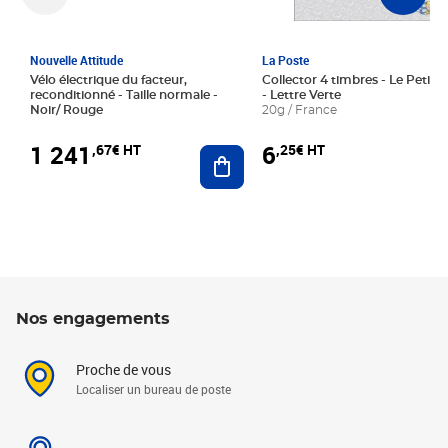
Nouvelle Attitude
La Poste
Vélo électrique du facteur,
Collector 4 timbres - Le Petit P
reconditionné - Taille normale -
- Lettre Verte
Noir/ Rouge
20g / France
1 241
6
,67€ HT
,25€ HT
Ajouter au panier
Nos engagements
Proche de vous
Localiser un bureau de poste