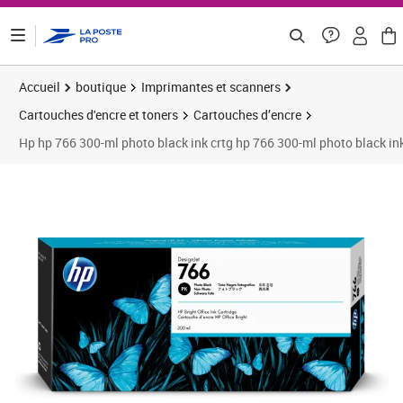
ontenu de la page
Accueil
boutique
Imprimantes et scanners
Cartouches d'encre et toners
Cartouches d’encre
Hp hp 766 300-ml photo black ink crtg hp 766 300-ml photo black ink
Prix barré 138,33 €
Prix 121,53€
Prix b
Prix 