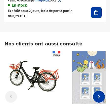
Vendu et expédié par
Infopavon
2/5
(3)
En stock
Ajouter
Expédié sous 2 jours, frais de port à partir
de 5,29 € HT
Nos clients ont aussi consulté
Prix 1 241,67€ HT
Prix 6,25€ HT