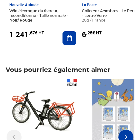
Nouvelle Attitude
La Poste
Vélo électrique du facteur,
Collector 4 timbres - Le Petit P
reconditionné - Taille normale -
- Lettre Verte
Noir/ Rouge
20g / France
1 241
6
,67€ HT
,25€ HT
Ajouter au panier
Vous pourriez également aimer
Prix 1 241,67€ HT
Prix 6,25€ HT