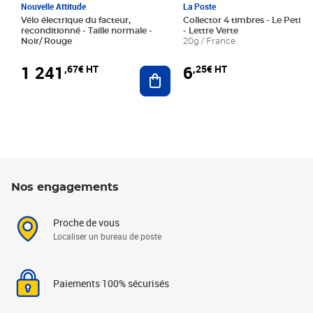
Nouvelle Attitude
La Poste
Vélo électrique du facteur,
Collector 4 timbres - Le Petit P
reconditionné - Taille normale -
- Lettre Verte
Noir/ Rouge
20g / France
1 241
6
,67€ HT
,25€ HT
Ajouter au panier
Nos engagements
Proche de vous
Localiser un bureau de poste
Paiements 100% sécurisés