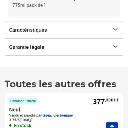
775ml pack de 1
Caractéristiques
Garantie légale
Toutes les autres offres
377
,33€ HT
Livraison Offerte
Neuf
Vendu et expédié par
Réseau Electronique
3.75/5
(106)
Ajouter
En stock