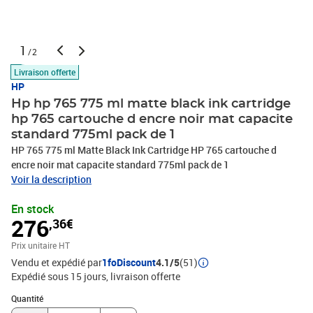
1
/2
Livraison offerte
HP
Hp hp 765 775 ml matte black ink cartridge
hp 765 cartouche d encre noir mat capacite
standard 775ml pack de 1
HP 765 775 ml Matte Black Ink Cartridge HP 765 cartouche d
encre noir mat capacite standard 775ml pack de 1
Voir la description
En stock
276
,36€
Prix unitaire HT
Vendu et expédié par
1foDiscount
4.1/5
(51)
Expédié sous 15 jours
livraison offerte
Quantité : 1
Quantité