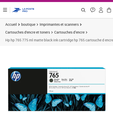
ontenu de la page
Accueil
boutique
Imprimantes et scanners
Cartouches d'encre et toners
Cartouches d’encre
Hp hp 765 775 ml matte black ink cartridge hp 765 cartouche d encr
Prix 276,36€
Prix 