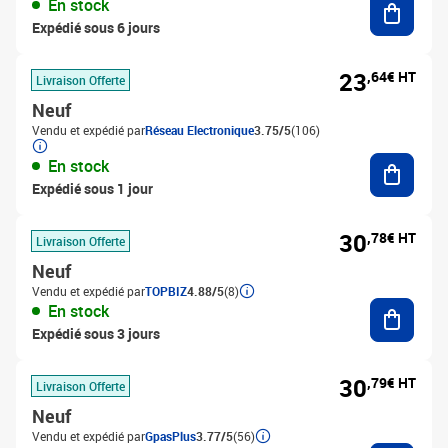
En stock
Expédié sous 6 jours
23
,64€ HT
Livraison Offerte
Neuf
Vendu et expédié par
Réseau Electronique
3.75/5
(106)
Ajouter
En stock
Expédié sous 1 jour
30
,78€ HT
Livraison Offerte
Neuf
Vendu et expédié par
TOPBIZ
4.88/5
(8)
Ajouter
En stock
Expédié sous 3 jours
30
,79€ HT
Livraison Offerte
Neuf
Vendu et expédié par
GpasPlus
3.77/5
(56)