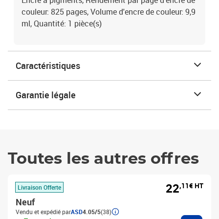
Encre à pigments, Rendement par page d'encre de
couleur: 825 pages, Volume d'encre de couleur: 9,9
ml, Quantité: 1 pièce(s)
Caractéristiques
Garantie légale
Toutes les autres offres
22
,11€ HT
Livraison Offerte
Neuf
Vendu et expédié par
ASD
4.05/5
(38)
Ajouter