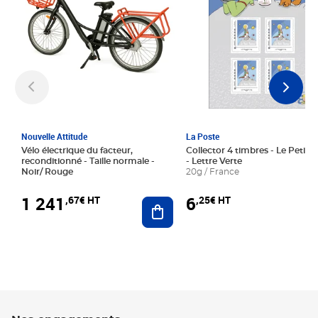
Nouvelle Attitude
La Poste
Vélo électrique du facteur,
Collector 4 timbres - Le Petit P
reconditionné - Taille normale -
- Lettre Verte
Noir/ Rouge
20g / France
1 241
6
,67€ HT
,25€ HT
Ajouter au panier