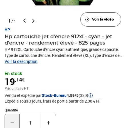
1
Voir la vidéo
/7
HP
Hp cartouche jet d'encre 912xl - cyan - jet
d'encre - rendement élevé - 825 pages
HP 912XL Cartouche d'encre cyan authentique, grande capacité.
Type de cartouche d'encre: Rendement élevé (XL), Type d’encre de
couleur: Encre à pigments, Rendement par page d'encre de couleur:
Voir la description
825 pages, Volume d'encre de couleur: 9,9 ml, Quantité: 1 pièce(s)
En stock
19
,14€
Prix unitaire HT
Vendu et expédié par
Stock-Bureau
4.59/5
(329)
Expédié sous 3 jours, frais de port à partir de 2,08 € HT
Quantité : 1
Quantité