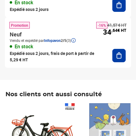
Ajouter
En stock
Expédié sous 2 jours
41,57 € HT
Promotion
-16%
34
,64€ HT
Neuf
Vendu et expédié par
Infopavon
2/5
(3)
En stock
Ajouter
Expédié sous 2 jours, frais de port à partir de
5,29 € HT
Nos clients ont aussi consulté
Prix 1 241,67€ HT
Prix 6,25€ HT