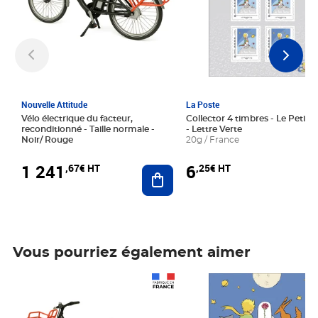
Nouvelle Attitude
La Poste
Vélo électrique du facteur,
Collector 4 timbres - Le Petit P
reconditionné - Taille normale -
- Lettre Verte
Noir/ Rouge
20g / France
1 241
6
,67€ HT
,25€ HT
Ajouter au panier
Vous pourriez également aimer
Prix 1 241,67€ HT
Prix 6,25€ HT