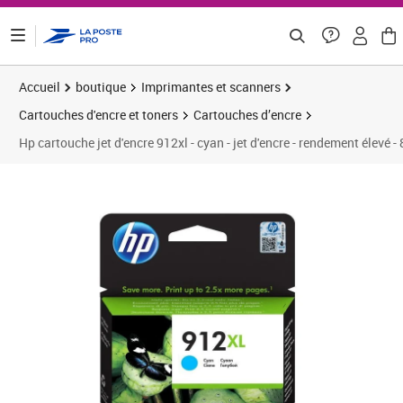
ontenu de la page
Accueil
boutique
Imprimantes et scanners
Cartouches d'encre et toners
Cartouches d’encre
Hp cartouche jet d'encre 912xl - cyan - jet d'encre - rendement élevé 
Prix 19,14€
Prix 2
Prix 2
Prix 3
Prix 3
Prix b
Prix 3