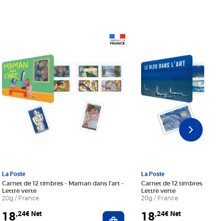
Prix 18,24€ Net
Prix 18,24€ Net
La Poste
La Poste
Carnet de 12 timbres - Maman dans l'art -
Carnet de 12 timbres - Le bl
Lettre verte
Lettre verte
20g / France
20g / France
18
18
,24€ Net
,24€ Net
r au panier
Ajouter au panier