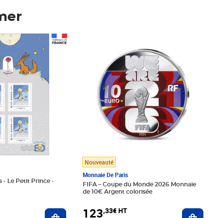
mer
Prix 123,33€ HT
Nouveauté
Monnaie De Paris
 - Le Petit Prince -
FIFA – Coupe du Monde 2026 Monnaie
de 10€ Argent colorisée
123
,33€ HT
Ajoute
Ajouter au panier