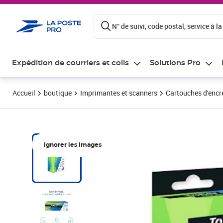
ontenu de la page
N° de suivi, code postal, service à la
Expédition de courriers et colis
Solutions Pro
Accueil
boutique
Imprimantes et scanners
Cartouches d'encre
Ignorer les images