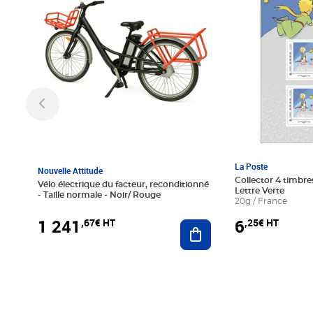
La Poste
Nouvelle Attitude
Collector 4 timbres
Vélo électrique du facteur, reconditionné
Lettre Verte
- Taille normale - Noir/ Rouge
20g / France
1 241
6
,67€ HT
,25€ HT
Ajouter au panier