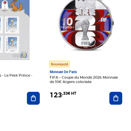
Nouveauté
Monnaie De Paris
 - Le Petit Prince -
FIFA – Coupe du Monde 2026 Monnaie
de 10€ Argent colorisée
123
,33€ HT
Ajoute
Ajouter au panier