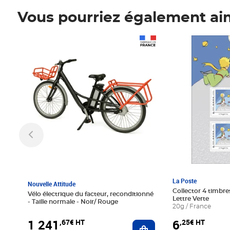
Vous pourriez également ai
Prix 1 241,67€ HT
Prix 6,25€ HT
La Poste
Nouvelle Attitude
Collector 4 timbres
Vélo électrique du facteur, reconditionné
Lettre Verte
- Taille normale - Noir/ Rouge
20g / France
1 241
6
,67€ HT
,25€ HT
Ajouter au panier