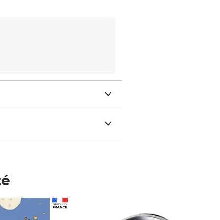
té
Prix 123,33€ HT