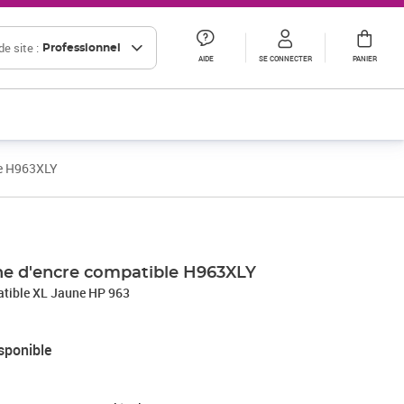
e site :
Professionnel
AIDE
SE CONNECTER
PANIER
le H963XLY
he d'encre compatible H963XLY
atible XL Jaune HP 963
sponible