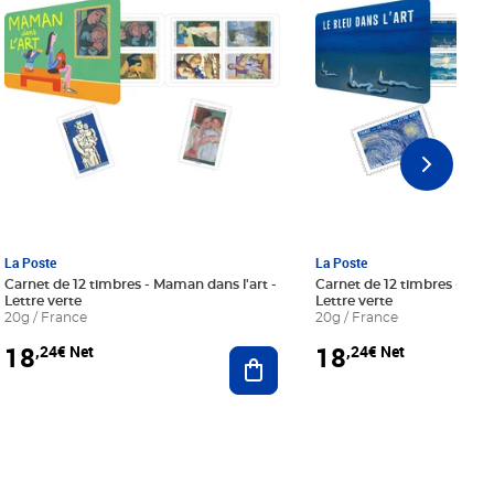
La Poste
La Poste
Carnet de 12 timbres - Maman dans l'art -
Carnet de 12 timbres - Le bl
Lettre verte
Lettre verte
20g / France
20g / France
18
18
,24€ Net
,24€ Net
r au panier
Ajouter au panier