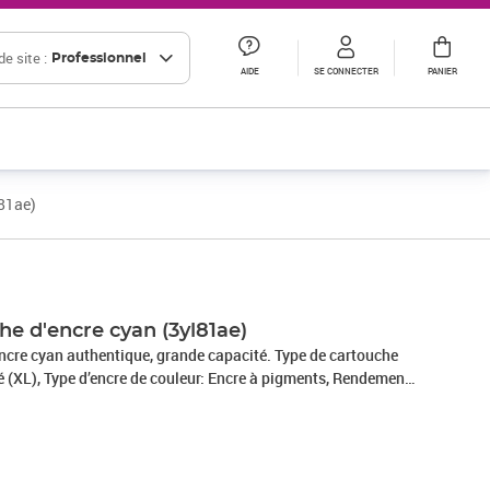
e site :
Professionnel
AIDE
SE CONNECTER
PANIER
l81ae)
Prix 31,90€ HT
he d'encre cyan (3yl81ae)
cre cyan authentique, grande capacité. Type de cartouche
é (XL), Type d’encre de couleur: Encre à pigments, Rendement
eur: 825 pages, Volume d'encre de couleur: 9,9 ml, Quantité: 1