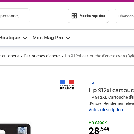
 personne, ...
Changer d
Accès rapides
Boutique
Mon Mag Pro
 et toners
Cartouches d’encre
Hp 912xl cartouche d'encre cyan (3y
Prix 28,54€
HP
Hp 912xl cartouc
HP 912XL Cartouche d'en
d'encre: Rendement élev
par page d'encre de coul
Voir la description
pièce(s)
En stock
28
,54€