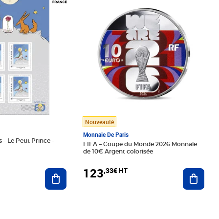
Nouveauté
Monnaie De Paris
 - Le Petit Prince -
FIFA – Coupe du Monde 2026 Monnaie
de 10€ Argent colorisée
123
,33€ HT
Ajoute
Ajouter au panier