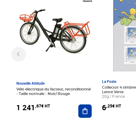
La Poste
Nouvelle Attitude
Collector 4 timbres
Vélo électrique du facteur, reconditionné
Lettre Verte
- Taille normale - Noir/ Rouge
20g / France
1 241
6
,67€ HT
,25€ HT
Ajouter au panier