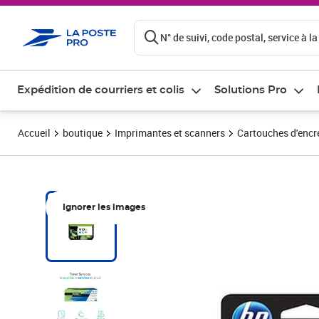
ontenu de la page
N° de suivi, code postal, service à la
Expédition de courriers et colis
Solutions Pro
Accueil
boutique
Imprimantes et scanners
Cartouches d'encre
Ignorer les images