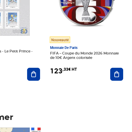
Nouveauté
Monnaie De Paris
 - Le Petit Prince -
FIFA – Coupe du Monde 2026 Monnaie
de 10€ Argent colorisée
123
,33€ HT
Ajoute
Ajouter au panier
mer
Prix 123,33€ HT