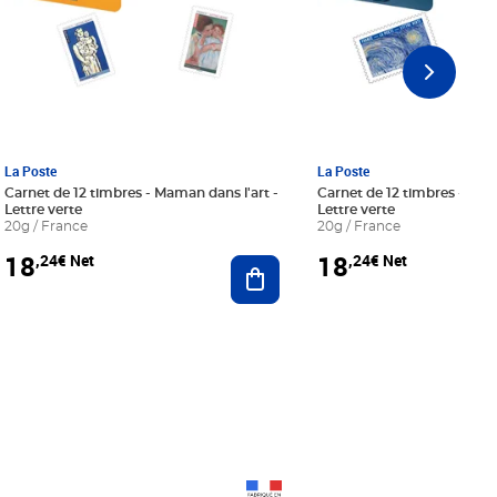
La Poste
La Poste
Carnet de 12 timbres - Maman dans l'art -
Carnet de 12 timbres - Le bl
Lettre verte
Lettre verte
20g / France
20g / France
18
18
,24€ Net
,24€ Net
r au panier
Ajouter au panier
Prix 18,24€ Net
Prix 18,24€ Net