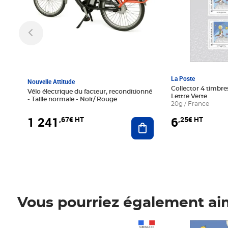
La Poste
Nouvelle Attitude
Collector 4 timbres
Vélo électrique du facteur, reconditionné
Lettre Verte
- Taille normale - Noir/ Rouge
20g / France
1 241
6
,67€ HT
,25€ HT
Ajouter au panier
Vous pourriez également ai
Prix 1 241,67€ HT
Prix 6,25€ HT