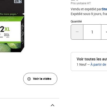
Prix unitaire HT
Vendu et expédié par
St
Expédié sous 9 jours, fra
Quantité : 1
Quantité
Voir toutes les au
1 Neuf
—
À partir de
Voir la vidéo