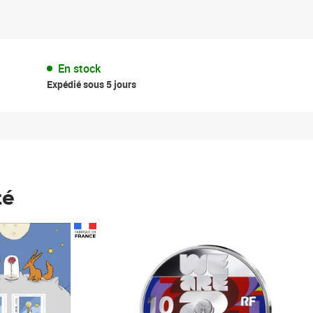
En stock
Expédié sous 5 jours
té
Prix 123,33€ HT