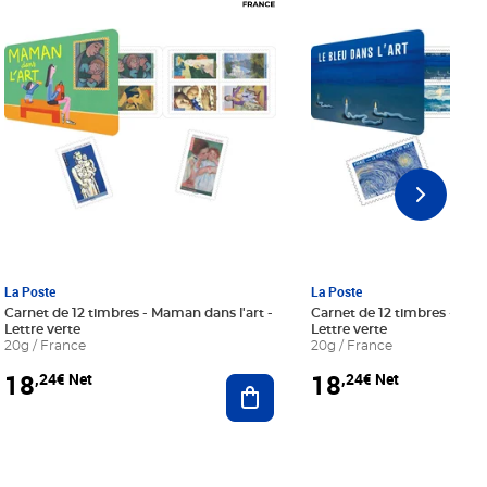
La Poste
La Poste
Carnet de 12 timbres - Maman dans l'art -
Carnet de 12 timbres - Le bl
Lettre verte
Lettre verte
20g / France
20g / France
18
18
,24€ Net
,24€ Net
r au panier
Ajouter au panier