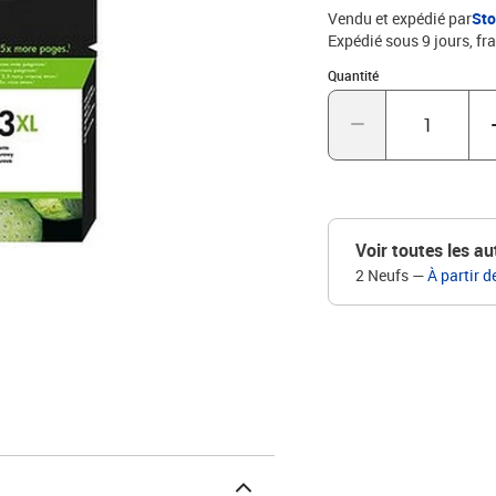
Vendu et expédié par
St
Expédié sous 9 jours, fra
Quantité : 1
Quantité
Voir toutes les au
2 Neufs
—
À partir d