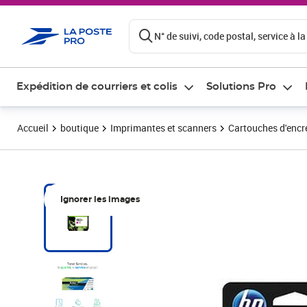
ontenu de la page
N° de suivi, code postal, service à la
Expédition de courriers et colis
Solutions Pro
Accueil
boutique
Imprimantes et scanners
Cartouches d'encre
Ignorer les images