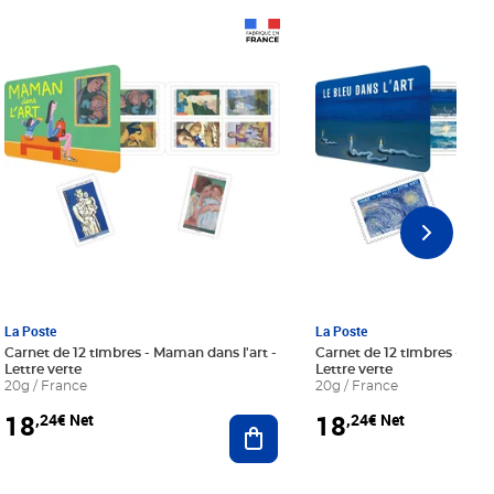
Prix 18,24€ Net
Prix 18,24€ Net
La Poste
La Poste
Carnet de 12 timbres - Maman dans l'art -
Carnet de 12 timbres - Le bl
Lettre verte
Lettre verte
20g / France
20g / France
18
18
,24€ Net
,24€ Net
r au panier
Ajouter au panier