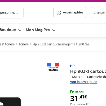
 personne, ...
Changer d
Accès rapides
Boutique
Mon Mag Pro
 et toners
Toners
Hp 903xl cartouche magenta t6m07ae
Prix 31,41€
HP
Hp 903xl carto
T6M07AE - Cartouche d
Voir la description
En stock
31
,41€
Prix unitaire HT