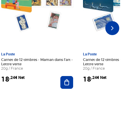
La Poste
La Poste
Carnet de 12 timbres - Maman dans l'art -
Carnet de 12 timbres - Le bl
Lettre verte
Lettre verte
20g / France
20g / France
18
18
,24€ Net
,24€ Net
r au panier
Ajouter au panier