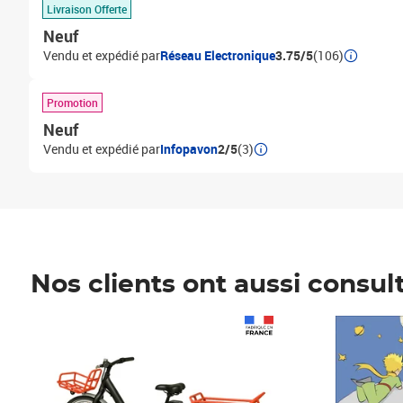
Livraison Offerte
Neuf
Vendu et expédié par
Réseau Electronique
3.75/5
(106)
Promotion
Neuf
Vendu et expédié par
Infopavon
2/5
(3)
Nos clients ont aussi consul
Prix 1 241,67€ HT
Prix 6,25€ HT