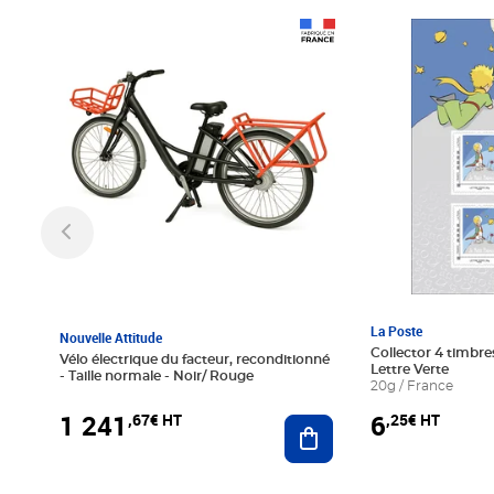
Prix 1 241,67€ HT
Prix 6,25€ HT
La Poste
Nouvelle Attitude
Collector 4 timbres
Vélo électrique du facteur, reconditionné
Lettre Verte
- Taille normale - Noir/ Rouge
20g / France
1 241
6
,67€ HT
,25€ HT
Ajouter au panier