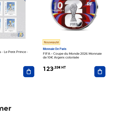
Nouveauté
Monnaie De Paris
 - Le Petit Prince -
FIFA – Coupe du Monde 2026 Monnaie
de 10€ Argent colorisée
123
,33€ HT
Ajoute
Ajouter au panier
mer