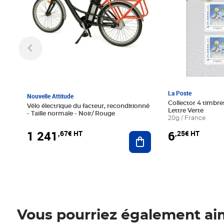
La Poste
Nouvelle Attitude
Collector 4 timbres
Vélo électrique du facteur, reconditionné
Lettre Verte
- Taille normale - Noir/ Rouge
20g / France
1 241
6
,67€ HT
,25€ HT
Ajouter au panier
Vous pourriez également ai