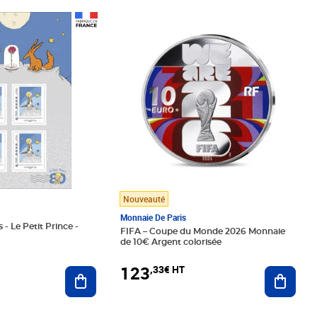
Prix 123,33€ HT
Nouveauté
Monnaie De Paris
 - Le Petit Prince -
FIFA – Coupe du Monde 2026 Monnaie
de 10€ Argent colorisée
123
,33€ HT
Ajoute
Ajouter au panier