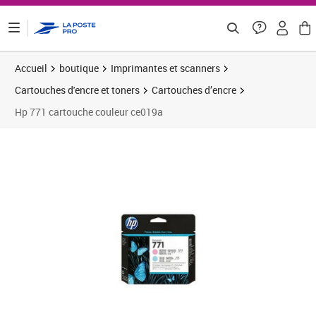
ontenu de la page
Accueil
boutique
Imprimantes et scanners
Cartouches d'encre et toners
Cartouches d’encre
Hp 771 cartouche couleur ce019a
Prix 208,52€
Prix 
Prix b
Prix 
Prix 