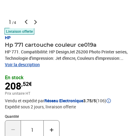
1
/4
Livraison offerte
HP
Hp 771 cartouche couleur ce019a
HP 771. Compatibilité: HP DesignJet Z6200 Photo Printer series,
Technologie d'impression: Jet d'encre, Couleurs d'impression:
Magenta clair, Cyan clair. Largeur: 28 mm, Profondeur: 143 mm,
Voir la description
Hauteur: 132 mm. Dimensions du colis (LxPxH): 28 x 143 x 132
En stock
mm, Largeur du colis: 28 mm, Profondeur du colis: 143 mm. Casier
208
,52€
principal (externe) par palette: 80 pièce(s), Produits par palette:
1920 pièce(s), Poids brut de la palette: 248 g. Dimensions
Prix unitaire HT
(LxPxH): 28 x 143 x 132 mm, Quantité par boîte: 1 pièce(s)
Vendu et expédié par
Réseau Electronique
3.75/5
(106)
Expédié sous 2 jours
livraison offerte
Quantité : 1
Quantité