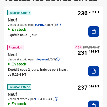
236
,78€ HT
Livraison Offerte
Neuf
Vendu et expédié par
TOPBIZ
4.88/5
(8)
Ajouter
En stock
Expédié sous 1 jour
277,79 € HT
Promotion
-16%
231
,49€ HT
Neuf
Vendu et expédié par
Infopavon
2/5
(3)
En stock
Ajouter
Expédié sous 2 jours, frais de port à partir
de 5,29 € HT
237
,01€ HT
Livraison Offerte
Neuf
Vendu et expédié par
ASD
4.05/5
(38)
Ajouter
En stock