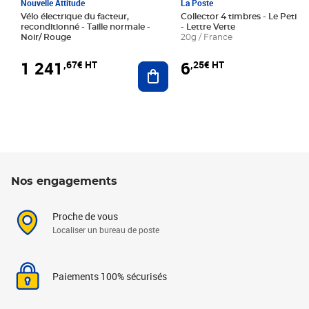
Nouvelle Attitude
La Poste
Vélo électrique du facteur,
Collector 4 timbres - Le Petit P
reconditionné - Taille normale -
- Lettre Verte
Noir/ Rouge
20g / France
1 241
6
,67€ HT
,25€ HT
Ajouter au panier
Nos engagements
Proche de vous
Localiser un bureau de poste
Paiements 100% sécurisés