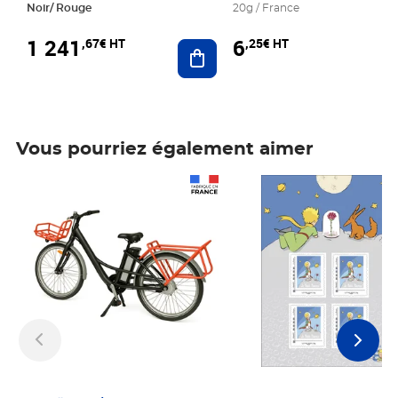
Noir/ Rouge
20g / France
1 241
6
,67€ HT
,25€ HT
Ajouter au panier
Vous pourriez également aimer
Prix 1 241,67€ HT
Prix 6,25€ HT