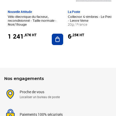
Nouvelle Attitude
La Poste
Vélo électrique du facteur,
Collector 4 timbres - Le Petit P
reconditionné - Taille normale -
- Lettre Verte
Noir/ Rouge
20g / France
1 241
6
,67€ HT
,25€ HT
Ajouter au panier
Nos engagements
Proche de vous
Localiser un bureau de poste
Paiements 100% sécurisés