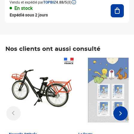
Vendu et expédié par
TOPBIZ
4.88/5
(8)
Ajouter
En stock
Expédié sous 2 jours
Nos clients ont aussi consulté
Prix 1 241,67€ HT
Prix 6,25€ HT