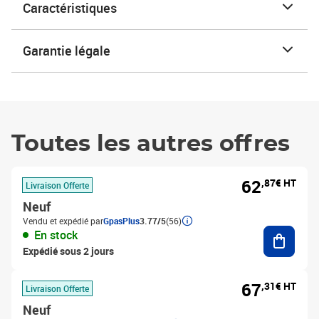
Caractéristiques
Garantie légale
Toutes les autres offres
62
,87€ HT
Livraison Offerte
Neuf
Vendu et expédié par
GpasPlus
3.77/5
(56)
Ajouter
En stock
Expédié sous 2 jours
67
,31€ HT
Livraison Offerte
Neuf