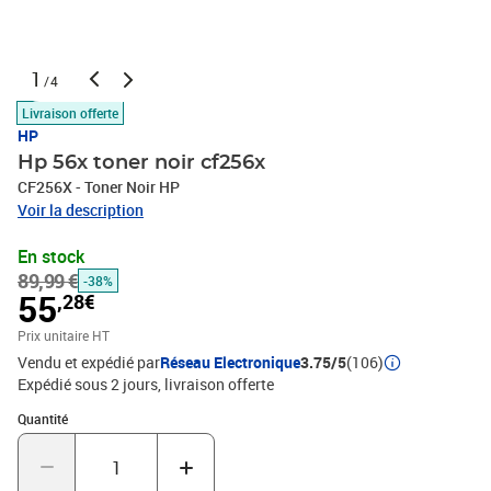
1
/4
Livraison offerte
HP
Hp 56x toner noir cf256x
CF256X - Toner Noir HP
Voir la description
En stock
89,99 €
-38%
55
,28€
Prix unitaire HT
Vendu et expédié par
Réseau Electronique
3.75/5
(106)
Expédié sous 2 jours
livraison offerte
Quantité : 1
Quantité