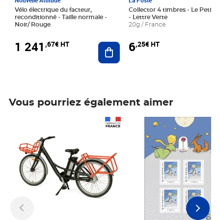
Nouvelle Attitude
La Poste
Vélo électrique du facteur,
Collector 4 timbres - Le Petit P
reconditionné - Taille normale -
- Lettre Verte
Noir/ Rouge
20g / France
1 241
6
,67€ HT
,25€ HT
Ajouter au panier
Vous pourriez également aimer
Prix 1 241,67€ HT
Prix 6,25€ HT