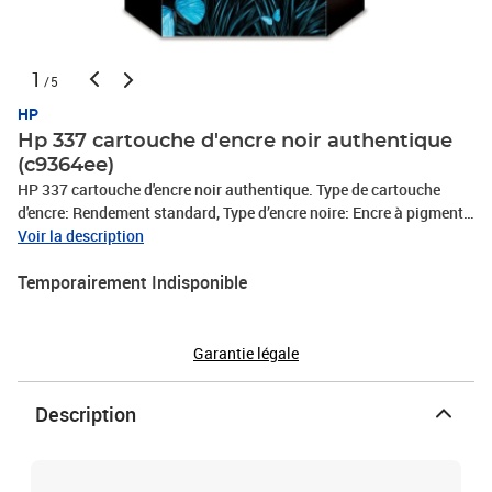
1
/5
HP
Hp 337 cartouche d'encre noir authentique
(c9364ee)
HP 337 cartouche d'encre noir authentique. Type de cartouche
d'encre: Rendement standard, Type d’encre noire: Encre à pigments,
Quantité: 1 pièce(s), Rendement par page de l'encre noire: 420
Voir la description
pages
Temporairement Indisponible
Garantie légale
Description