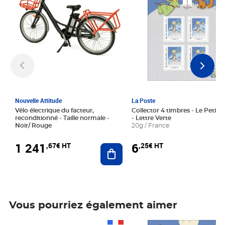
Nouvelle Attitude
La Poste
Vélo électrique du facteur,
Collector 4 timbres - Le Petit P
reconditionné - Taille normale -
- Lettre Verte
Noir/ Rouge
20g / France
1 241
6
,67€ HT
,25€ HT
Ajouter au panier
Vous pourriez également aimer
Prix 1 241,67€ HT
Prix 6,25€ HT