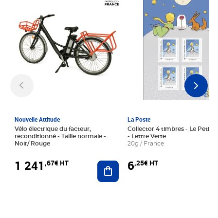
Nouvelle Attitude
La Poste
Vélo électrique du facteur,
Collector 4 timbres - Le Petit P
reconditionné - Taille normale -
- Lettre Verte
Noir/ Rouge
20g / France
1 241
6
,67€ HT
,25€ HT
Ajouter au panier