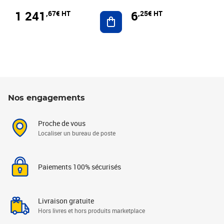
1 241
6
,67€ HT
,25€ HT
Ajouter au panier
Nos engagements
Proche de vous
Localiser un bureau de poste
Paiements 100% sécurisés
Livraison gratuite
Hors livres et hors produits marketplace