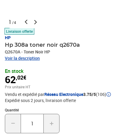
1
/4
Livraison offerte
HP
Hp 308a toner noir q2670a
Q2670A - Toner Noir HP
Voir la description
En stock
62
,02€
Prix unitaire HT
Vendu et expédié par
Réseau Electronique
3.75/5
(106)
Expédié sous 2 jours
livraison offerte
Quantité : 1
Quantité