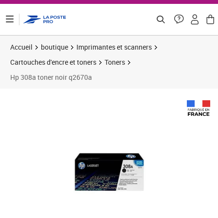
ontenu de la page
Accueil
boutique
Imprimantes et scanners
Cartouches d'encre et toners
Toners
Hp 308a toner noir q2670a
Prix 62,02€