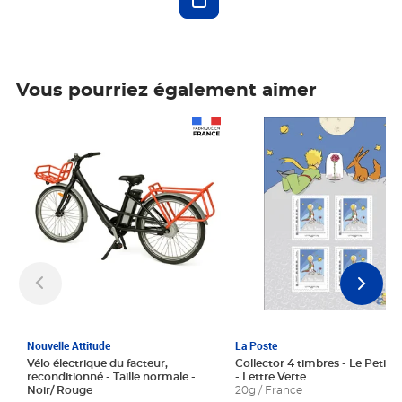
Vous pourriez également aimer
Prix 1 241,67€ HT
Prix 6,25€ HT
Nouvelle Attitude
La Poste
Vélo électrique du facteur,
Collector 4 timbres - Le Petit P
reconditionné - Taille normale -
- Lettre Verte
Noir/ Rouge
20g / France