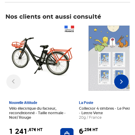
Nos clients ont aussi consulté
Prix 1 241,67€ HT
Prix 6,25€ HT
Nouvelle Attitude
La Poste
Vélo électrique du facteur,
Collector 4 timbres - Le Petit P
reconditionné - Taille normale -
- Lettre Verte
Noir/ Rouge
20g / France
1 241
6
,67€ HT
,25€ HT
Ajouter au panier