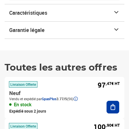
Caractéristiques
Garantie légale
Toutes les autres offres
97
,47€ HT
Livraison Offerte
Neuf
Vendu et expédié par
GpasPlus
3.77/5
(56)
Ajouter
En stock
Expédié sous 2 jours
100
,90€ HT
Livraison Offerte