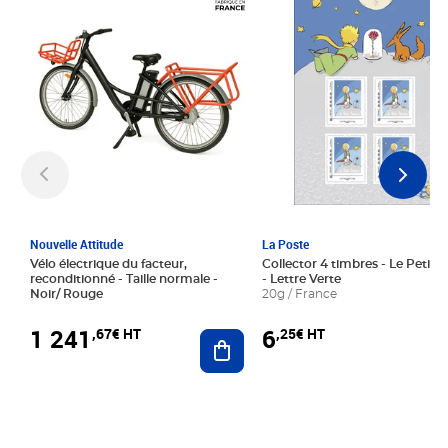
Nouvelle Attitude
La Poste
Vélo électrique du facteur,
Collector 4 timbres - Le Petit P
reconditionné - Taille normale -
- Lettre Verte
Noir/ Rouge
20g / France
1 241
6
,67€ HT
,25€ HT
Ajouter au panier