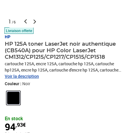
1
/6
Livraison offerte
HP
HP 125A toner LaserJet noir authentique
(CB540A) pour HP Color LaserJet
CM1312/CP1215/CP1217/CP1515/CP1518
cartouche 125A, encre 125A, cartouche hp 125A, cartouche
hp125A, encre hp 125A, cartouche d'encre hp 125A, cartouche
encre hp 125A, hp 125A, hp125A, cartouche hp color laserjet
Voir la description
cp1515, cartouche color laserjet cp1515, encre hp color laserjet
Couleur :
Noir
cp1515, encre color laserjet cp1515, cartouche hp color laserjet
cp1518, cartouche color laserjet cp1518, encre hp color laserjet
cp1518, encre color laserjet cp1518, cartouche hp color laserjet
cp1215, cartouche color laserjet cp1215, encre hp color laserjet
cp1215, encre color laserjet cp1215, cartouche hp color laserjet
En stock
cm1312, cartouche color laserjet cm1312, encre hp color laserjet
94
,93€
cm1312, encre color laserjet cm1312 ,CB540A,hp CB540A