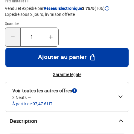
Prix unitaire HT
Vendu et expédié par
Réseau Electronique
3.75/5
(106)
Expédié sous 2 jours
livraison offerte
Quantité : 1
Quantité
Ajouter au panier
Garantie légale
Voir toutes les autres offres
3
3 Neufs
—
À partir de 97,47 € HT
Description