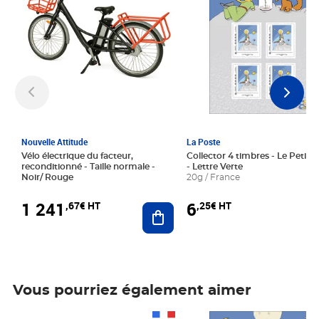
Nouvelle Attitude
La Poste
Vélo électrique du facteur,
Collector 4 timbres - Le Petit P
reconditionné - Taille normale -
- Lettre Verte
Noir/ Rouge
20g / France
1 241
6
,67€ HT
,25€ HT
Ajouter au panier
Vous pourriez également aimer
Prix 1 241,67€ HT
Prix 6,25€ HT