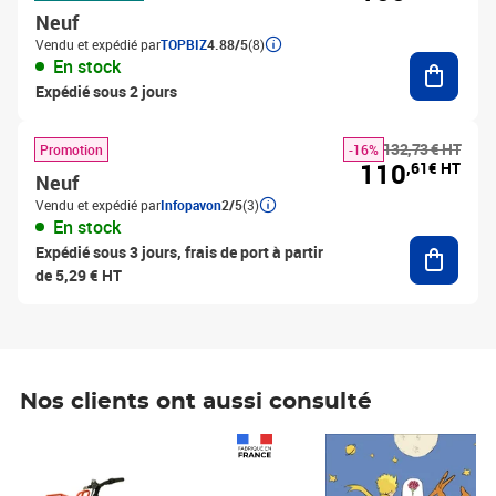
Neuf
Vendu et expédié par
TOPBIZ
4.88/5
(8)
Ajouter
En stock
Expédié sous 2 jours
132,73 € HT
Promotion
-16%
110
,61€ HT
Neuf
Vendu et expédié par
Infopavon
2/5
(3)
En stock
Ajouter
Expédié sous 3 jours, frais de port à partir
de 5,29 € HT
Nos clients ont aussi consulté
Prix 1 241,67€ HT
Prix 6,25€ HT