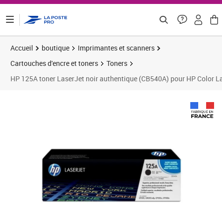
ontenu de la page
Accueil
boutique
Imprimantes et scanners
Cartouches d'encre et toners
Toners
HP 125A toner LaserJet noir authentique (CB540A) pour HP Col
Prix 94,93€
Prix 9
Prix 
Prix b
Prix 