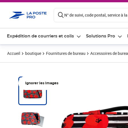
ontenu de la page
N° de suivi, code postal, service à la
Expédition de courriers et colis
Solutions Pro
Accueil
boutique
Fournitures de bureau
Accessoires de bure
Ignorer les images