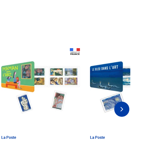
Prix 18,24€ Net
Prix 18,24€ Net
La Poste
La Poste