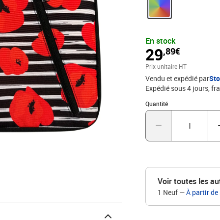
cotés où les risques de c
un parfait maintien de l'o
fermeture zippée sur 2 c
ouvrant la housse trop r
En stock
plastique, cette housse
29
,89€
Prix unitaire HT
Vendu et expédié par
St
Expédié sous 4 jours, fra
Quantité : 1
Quantité
Voir toutes les au
1 Neuf
—
À partir de