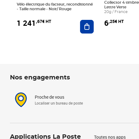
Collector 4 timbres
Vélo électrique du facteur, reconditionné
Lettre Verte
- Taille normale - Noir/ Rouge
20g / France
1 241
6
,67€ HT
,25€ HT
Ajouter au panier
Nos engagements
Proche de vous
Localiser un bureau de poste
Applications La Poste
Toutes nos apps