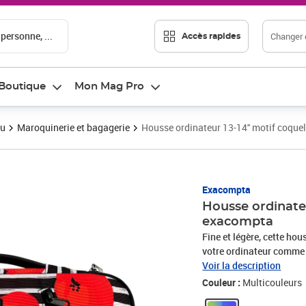
 personne, ...
Changer d
Accès rapides
Boutique
Mon Mag Pro
au
Maroquinerie et bagagerie
Housse ordinateur 13-14'' motif coquel
Prix 29,89€
Exacompta
Housse ordinateu
exacompta
Fine et légère, cette ho
votre ordinateur comme u
extérieure 37 x 28 x2,5 
Voir la description
standard de 13 à 14 pou
Couleur :
Multicouleurs
prise en main, rembourr