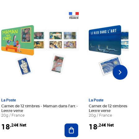
Prix 18,24€ Net
Prix 18,24€ Net
La Poste
La Poste
Carnet de 12 timbres - Maman dans l'art -
Carnet de 12 timbres - Le bl
Lettre verte
Lettre verte
20g / France
20g / France
18
18
,24€ Net
,24€ Net
r au panier
Ajouter au panier