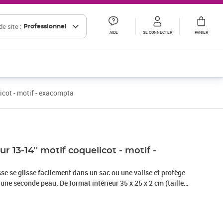
e site :
Professionnel
AIDE
SE CONNECTER
PANIER
icot - motif - exacompta
Prix 38,75€ HT
r 13-14'' motif coquelicot - motif -
usse se glisse facilement dans un sac ou une valise et protège
ne seconde peau. De format intérieur 35 x 25 x 2 cm (taille
cm), elle est compatible avec tout ordinateur portable
ces. Finitions soignées : poignée rétractable pour une bonne
age intérieur en mousse (même dans les angles et sur les