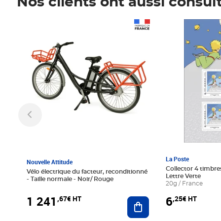
Nos clients ont aussi consul
Prix 1 241,67€ HT
Prix 6,25€ HT
La Poste
Nouvelle Attitude
Collector 4 timbres
Vélo électrique du facteur, reconditionné
Lettre Verte
- Taille normale - Noir/ Rouge
20g / France
1 241
6
,67€ HT
,25€ HT
Ajouter au panier