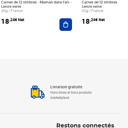
Carnet de 12 timbres - Maman dans l'art -
Carnet de 12 timbres - Le bl
Lettre verte
Lettre verte
20g / France
20g / France
18
18
,24€ Net
,24€ Net
r au panier
Ajouter au panier
Livraison gratuite
Hors livres et hors produits
marketplace
Linkedin
Facebook
Youtube
Restons connectés