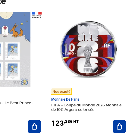
té
Prix 123,33€ HT
Nouveauté
Monnaie De Paris
 - Le Petit Prince -
FIFA – Coupe du Monde 2026 Monnaie
de 10€ Argent colorisée
123
,33€ HT
Ajoute
Ajouter au panier