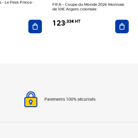
 - Le Petit Prince -
FIFA – Coupe du Monde 2026 Monnaie
de 10€ Argent colorisée
123
,33€ HT
Ajoute
Ajouter au panier
Paiements 100% sécurisés