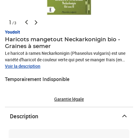
1
/3
Youdoit
Haricots mangetout Neckarkonigin bio -
Graines à semer
Le haricot à rames Neckarkonigin (Phaseolus vulgaris) est une
variété d'haricot de couleur verte qui peut se manger frais (en
gousse) comme sec (écossé). Vous pouvez tout de même la
Voir la description
cuisiner si vous le souhaitez. Voici des plats que nous vous
Temporairement Indisponible
conseillons : blanquette végétarienne aux haricots, curry rouge
aux haricots, gâteaux d'haricots et pomme de terre... Le semis se
fait entre mai et juin à exposition ensoleillée et la récolte /
floraison entre juillet et octobre. Les haricots en grain sont riches
Garantie légale
en vitamine B, en calcium, fer et phosphore. Contenance : 80
grammes pour 190 graines.
Description