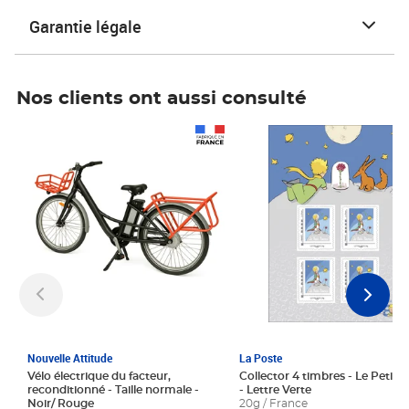
Garantie légale
Nos clients ont aussi consulté
Prix 1 241,67€ HT
Prix 6,25€ HT
Nouvelle Attitude
La Poste
Vélo électrique du facteur,
Collector 4 timbres - Le Petit P
reconditionné - Taille normale -
- Lettre Verte
Noir/ Rouge
20g / France