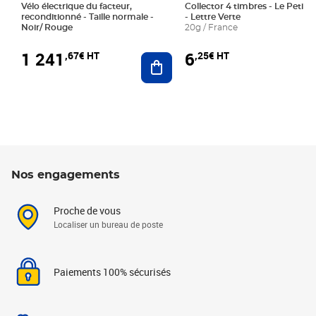
Vélo électrique du facteur,
Collector 4 timbres - Le Petit P
reconditionné - Taille normale -
- Lettre Verte
Noir/ Rouge
20g / France
1 241
6
,67€ HT
,25€ HT
Ajouter au panier
Nos engagements
Proche de vous
Localiser un bureau de poste
Paiements 100% sécurisés