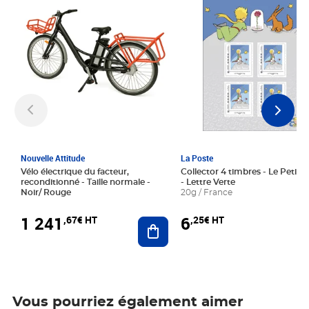
Nouvelle Attitude
La Poste
Vélo électrique du facteur,
Collector 4 timbres - Le Petit P
reconditionné - Taille normale -
- Lettre Verte
Noir/ Rouge
20g / France
1 241
6
,67€ HT
,25€ HT
Ajouter au panier
Vous pourriez également aimer