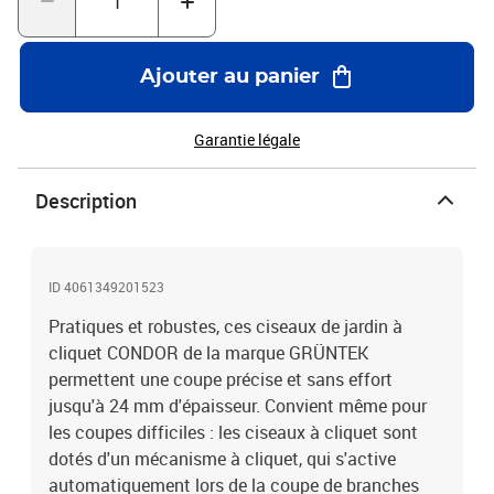
durée de vie. Entretien facile : de plus, l'éponge à huile et l'aiguiseur
de lames intégrés au manche permettent un entretien rapide et
facile après chaque utilisation. Couleur : argenté et vert Matériau :
Ajouter au panier
aluminium, acier au carbone SK5 et PVC Dimensions : 20 x 8,3 x 2
cm (L x l x H) Sécateurs à cliquet pratiques et robustes Pour des
coupes précises et sans effort Effectue des coupes même dans les
Garantie légale
branches tenaces Épaisseur de coupe jusqu'à 24 mm Système de
coupe à enclume Serrure facile à atteindre Barre de protection sur
Description
un côté du manche Poignées en aluminium résistant à la corrosion
avec revêtement en PVC Avec éponge à huile et aiguiseur de lame
intégré dans le manche
ID 4061349201523
Pratiques et robustes, ces ciseaux de jardin à
cliquet CONDOR de la marque GRÜNTEK
permettent une coupe précise et sans effort
jusqu'à 24 mm d'épaisseur. Convient même pour
les coupes difficiles : les ciseaux à cliquet sont
dotés d'un mécanisme à cliquet, qui s'active
automatiquement lors de la coupe de branches