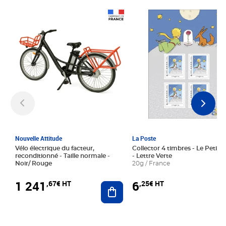
Prix 1 241,67€ HT
Prix 6,25€ HT
Nouvelle Attitude
La Poste
Vélo électrique du facteur,
Collector 4 timbres - Le Petit P
reconditionné - Taille normale -
- Lettre Verte
Noir/ Rouge
20g / France
1 241
6
,67€ HT
,25€ HT
Ajouter au panier