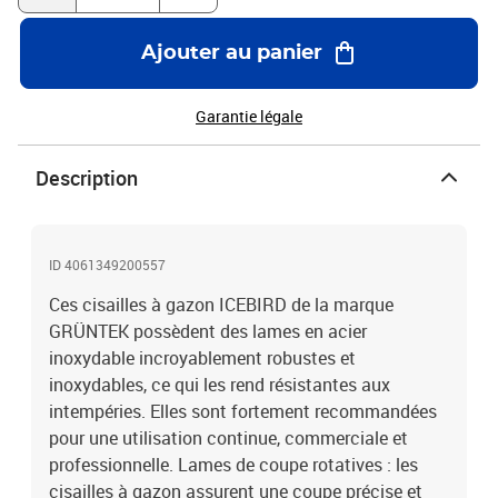
fermeture facile et rapide de la tondeuse à gazon. Les lames en
alliage d'acier au carbone SK5 offrent une résistance à la rouille et
Ajouter au panier
une coupe facile. Couleur : jaune, vert et argenté Matériau :
aluminium, acier inoxydable et PVC Dimensions : 34,5 x 7,5 x 3 cm
(L x l x H) Ciseaux à herbe avec tête réglable à 180º Longueur de la
Garantie légale
lame : 14 cm Lames en acier inoxydable extrêmement robustes et
inoxydables Coupe précise et exacte des bords de la pelouse
Description
Positions de coupe réglables jusqu'à 180° Poignées
antidérapantes caoutchoutées
ID 4061349200557
Ces cisailles à gazon ICEBIRD de la marque
GRÜNTEK possèdent des lames en acier
inoxydable incroyablement robustes et
inoxydables, ce qui les rend résistantes aux
intempéries. Elles sont fortement recommandées
pour une utilisation continue, commerciale et
professionnelle. Lames de coupe rotatives : les
cisailles à gazon assurent une coupe précise et