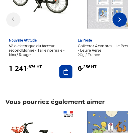
Nouvelle Attitude
La Poste
Vélo électrique du facteur,
Collector 4 timbres - Le Petit P
reconditionné - Taille normale -
- Lettre Verte
Noir/ Rouge
20g / France
1 241
6
,67€ HT
,25€ HT
Ajouter au panier
Vous pourriez également aimer
Prix 1 241,67€ HT
Prix 6,25€ HT