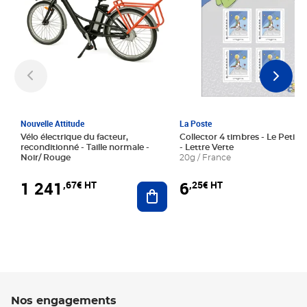
Nouvelle Attitude
La Poste
Vélo électrique du facteur,
Collector 4 timbres - Le Petit P
reconditionné - Taille normale -
- Lettre Verte
Noir/ Rouge
20g / France
1 241
6
,67€ HT
,25€ HT
Ajouter au panier
Nos engagements