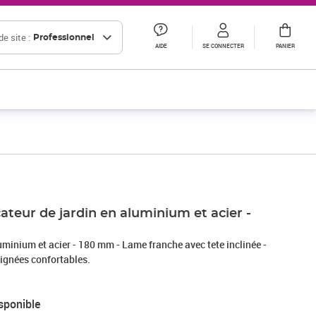
e site :
Professionnel
AIDE
SE CONNECTER
PANIER
eur de jardin en aluminium et acier -
uminium et acier - 180 mm - Lame franche avec tete inclinée -
ignées confortables.
sponible