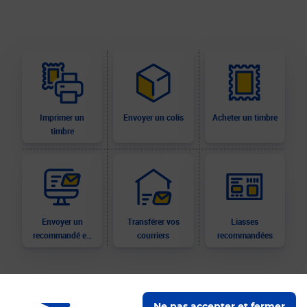
Imprimer un
Envoyer un colis
Acheter un timbre
timbre
Envoyer un
Transférer vos
Liasses
recommandé en
courriers
recommandées
ligne