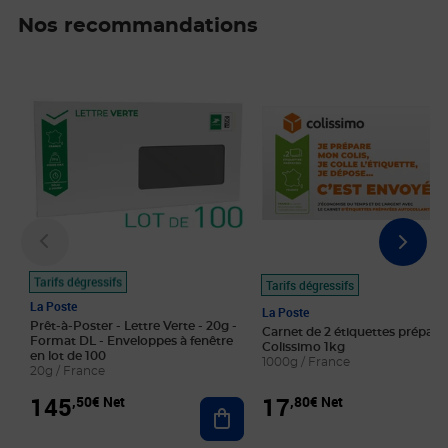
Nos recommandations
Prix 145,50€ Net
Prix 17,80€ Net
Tarifs dégressifs
Tarifs dégressifs
La Poste
La Poste
Prêt-à-Poster - Lettre Verte - 20g -
Carnet de 2 étiquettes prépayé
Format DL - Enveloppes à fenêtre
Colissimo 1kg
en lot de 100
1000g / France
20g / France
145
17
,50€ Net
,80€ Net
Ajouter au panier