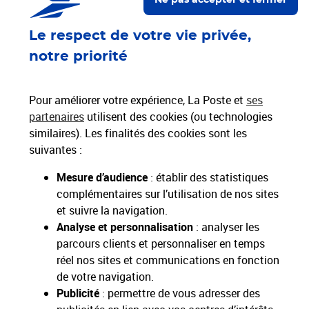
Ne pas accepter et fermer
Nos engagements
Le respect de votre vie privée,
notre priorité
Proche de vous
Localiser un bureau de poste
Pour améliorer votre expérience, La Poste et
ses
partenaires
utilisent des cookies (ou technologies
Paiements 100% sécurisés
similaires). Les finalités des cookies sont les
suivantes :
Livraison gratuite
Mesure d’audience
: établir des statistiques
Hors livres et hors produits marketplace
complémentaires sur l’utilisation de nos sites
et suivre la navigation.
Analyse et personnalisation
: analyser les
Toutes nos apps
Applications La Poste
parcours clients et personnaliser en temps
réel nos sites et communications en fonction
de votre navigation.
Publicité
: permettre de vous adresser des