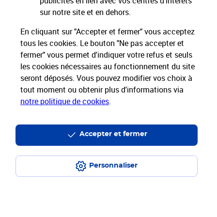
publicités en lien avec vos centres d’intérêts
Restons connectés
sur notre site et en dehors.
Services Pros
En cliquant sur "Accepter et fermer" vous acceptez
tous les cookies. Le bouton "Ne pas accepter et
fermer" vous permet d'indiquer votre refus et seuls
Envois Courrier
les cookies nécessaires au fonctionnement du site
seront déposés. Vous pouvez modifier vos choix à
Expéditions de Colis
tout moment ou obtenir plus d'informations via
notre politique de cookies
.
Informations & Assistance
Accepter et fermer
Particuliers
Entreprises et Collectivités
Groupe La Poste
Personnaliser
Plan du site
Mentions légales
Conditions contractuelles
Charte d’engagement
Charte d'accessibilité
Accessibilité App Pro
Espace sourds et malentendants
Données personnelles et cookies