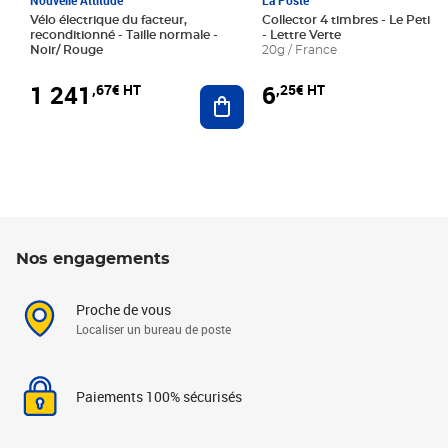
Nouvelle Attitude
La Poste
Vélo électrique du facteur,
Collector 4 timbres - Le Petit P
reconditionné - Taille normale -
- Lettre Verte
Noir/ Rouge
20g / France
1 241
6
,67€ HT
,25€ HT
Ajouter au panier
Nos engagements
Proche de vous
Localiser un bureau de poste
Paiements 100% sécurisés