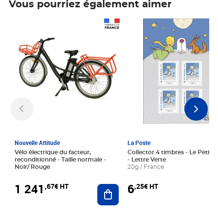
Vous pourriez également aimer
Prix 1 241,67€ HT
Prix 6,25€ HT
Nouvelle Attitude
La Poste
Vélo électrique du facteur,
Collector 4 timbres - Le Petit P
reconditionné - Taille normale -
- Lettre Verte
Noir/ Rouge
20g / France
1 241
6
,67€ HT
,25€ HT
Ajouter au panier