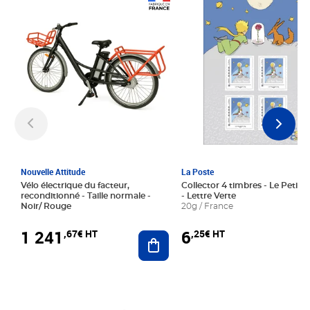
Prix 1 241,67€ HT
Prix 6,25€ HT
Nouvelle Attitude
La Poste
Vélo électrique du facteur,
Collector 4 timbres - Le Petit P
reconditionné - Taille normale -
- Lettre Verte
Noir/ Rouge
20g / France
1 241
6
,67€ HT
,25€ HT
Ajouter au panier