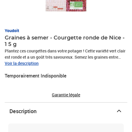
Youdoit
Graines à semer - Courgette ronde de Nice -
1 5 g
Plantez ces courgettes dans votre potager ! Cette variété vert clair
est ronde et a un goût très savoureux. Semez les graines entre
Avril et Juin à 3 cm de profondeur tous les 1 m. Bien les arroser.
Voir la description
Maintenez le sol humide. Récoltez les fruits lorsqu'ils font 9 cm de
Temporairement Indisponible
diamètre. Variété idéale à farcir. Poids : 1,5 g.
Garantie légale
Description