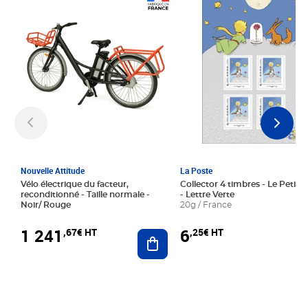
Prix 1 241,67€ HT
Prix 6,25€ HT
Nouvelle Attitude
La Poste
Vélo électrique du facteur,
Collector 4 timbres - Le Petit P
reconditionné - Taille normale -
- Lettre Verte
Noir/ Rouge
20g / France
1 241
6
,67€ HT
,25€ HT
Ajouter au panier