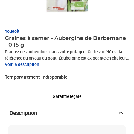
Youdoit
Graines à semer - Aubergine de Barbentane
- 0 15 g
Plantez des aubergines dans votre potager ! Cette variété est la
référence au niveau du goût. L'aubergine est exigeante en chaleur.
Semez les graines entre Mars et Juillet à 0,5 cm de profondeur à
Voir la description
20-25°C tous les 5 cm. Récoltez les fruits selon les besoins. Fruits
Temporairement Indisponible
de 250 à 300 g. Poids : 0,15 g.
Garantie légale
Description