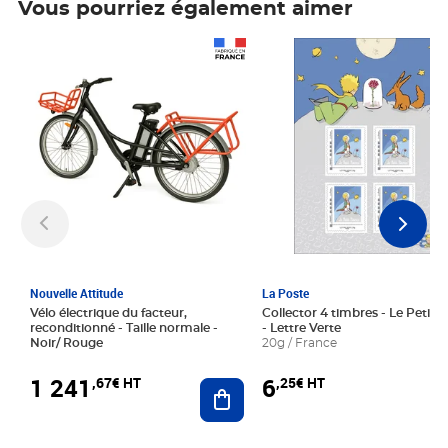
Vous pourriez également aimer
Prix 1 241,67€ HT
Prix 6,25€ HT
Nouvelle Attitude
La Poste
Vélo électrique du facteur,
Collector 4 timbres - Le Petit P
reconditionné - Taille normale -
- Lettre Verte
Noir/ Rouge
20g / France
1 241
6
,67€ HT
,25€ HT
Ajouter au panier