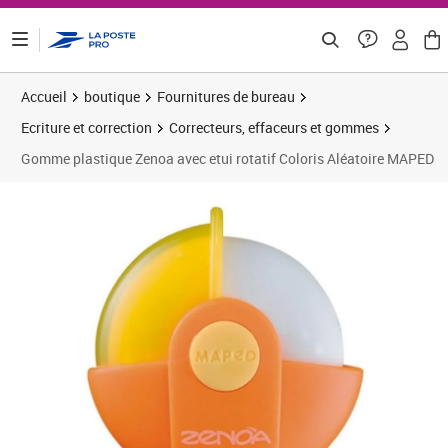
ontenu de la page
Accueil
boutique
Fournitures de bureau
Ecriture et correction
Correcteurs, effaceurs et gommes
Gomme plastique Zenoa avec etui rotatif Coloris Aléatoire MAPED
Prix 5,43€
Prix 3
Prix 1
Prix 1