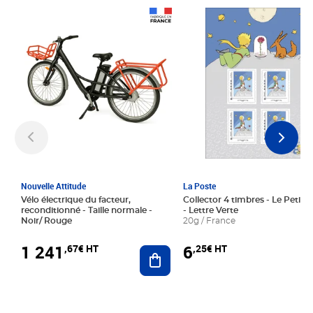
Prix 1 241,67€ HT
Prix 6,25€ HT
Nouvelle Attitude
La Poste
Vélo électrique du facteur,
Collector 4 timbres - Le Petit P
reconditionné - Taille normale -
- Lettre Verte
Noir/ Rouge
20g / France
1 241
6
,67€ HT
,25€ HT
Ajouter au panier