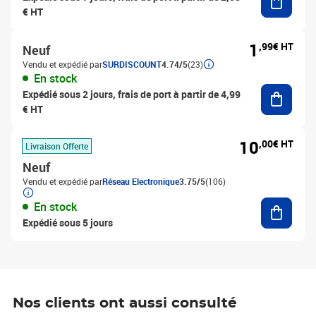
€ HT
1
,99€ HT
Neuf
Vendu et expédié par
SURDISCOUNT
4.74/5
(23)
En stock
Ajouter
Expédié sous 2 jours, frais de port à partir de 4,99
€ HT
10
,00€ HT
Livraison Offerte
Neuf
Vendu et expédié par
Réseau Electronique
3.75/5
(106)
Ajouter
En stock
Expédié sous 5 jours
Nos clients ont aussi consulté