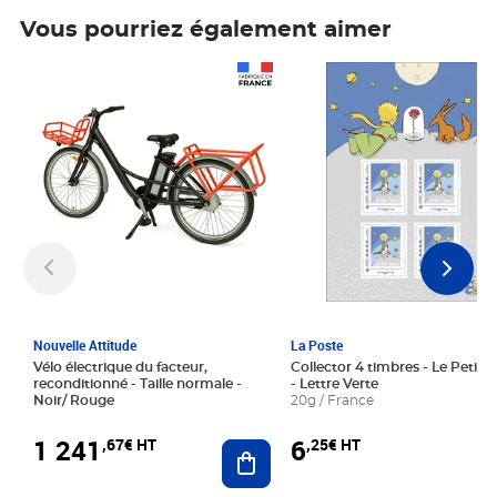
Vous pourriez également aimer
Prix 1 241,67€ HT
Prix 6,25€ HT
Nouvelle Attitude
La Poste
Vélo électrique du facteur,
Collector 4 timbres - Le Petit P
reconditionné - Taille normale -
- Lettre Verte
Noir/ Rouge
20g / France
1 241
6
,67€ HT
,25€ HT
Ajouter au panier