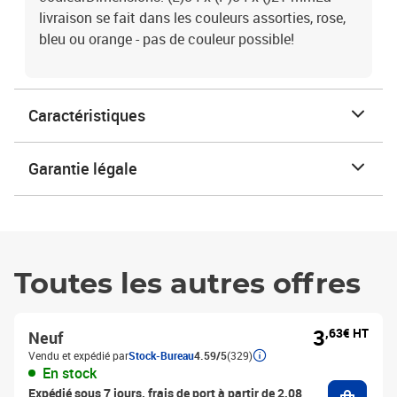
livraison se fait dans les couleurs assorties, rose,
bleu ou orange - pas de couleur possible!
Caractéristiques
Garantie légale
Toutes les autres offres
3
,63€ HT
Neuf
Vendu et expédié par
Stock-Bureau
4.59/5
(329)
En stock
Ajouter
Expédié sous 7 jours, frais de port à partir de 2,08