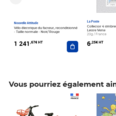
La Poste
Nouvelle Attitude
Collector 4 timbres
Vélo électrique du facteur, reconditionné
Lettre Verte
- Taille normale - Noir/ Rouge
20g / France
1 241
6
,67€ HT
,25€ HT
Ajouter au panier
Vous pourriez également ai
Prix 1 241,67€ HT
Prix 6,25€ HT