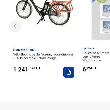
La Poste
Nouvelle Attitude
Collector 4 timbres
Vélo électrique du facteur, reconditionné
Lettre Verte
- Taille normale - Noir/ Rouge
20g / France
1 241
6
,67€ HT
,25€ HT
Ajouter au panier