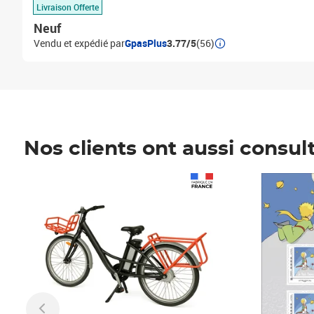
Livraison Offerte
Neuf
Vendu et expédié par
GpasPlus
3.77/5
(56)
Nos clients ont aussi consul
Prix 1 241,67€ HT
Prix 6,25€ HT