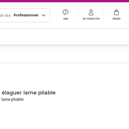
e site :
Professionnel
AIDE
SE CONNECTER
PANIER
Prix 32,73€ HT
élaguer lame pliable
 lame pliable