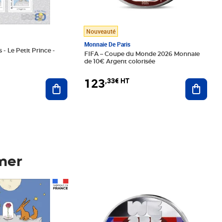
Nouveauté
Monnaie De Paris
 - Le Petit Prince -
FIFA – Coupe du Monde 2026 Monnaie
de 10€ Argent colorisée
123
,33€ HT
Ajoute
Ajouter au panier
mer
Prix 123,33€ HT