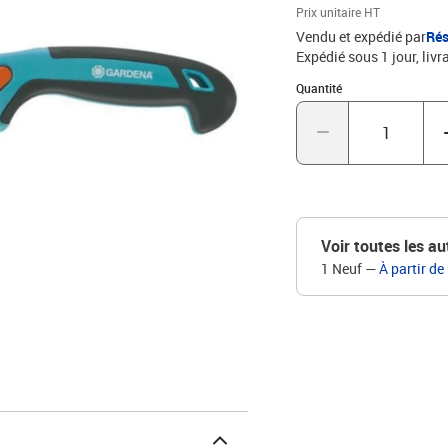
Prix unitaire HT
Vendu et expédié par
Rés
Expédié sous 1 jour
livr
Quantité : 1
Quantité
Voir toutes les au
1 Neuf
—
À partir de