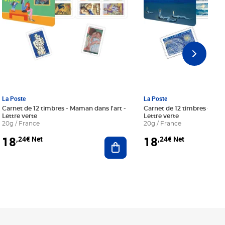
La Poste
La Poste
Carnet de 12 timbres - Maman dans l'art -
Carnet de 12 timbres - Le bl
Lettre verte
Lettre verte
20g / France
20g / France
18
18
,24€ Net
,24€ Net
r au panier
Ajouter au panier