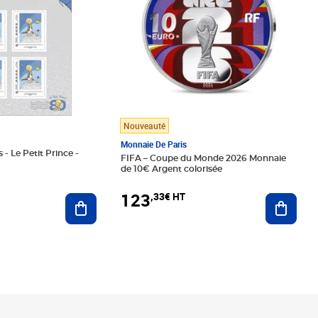
Nouveauté
Monnaie De Paris
 - Le Petit Prince -
FIFA – Coupe du Monde 2026 Monnaie
de 10€ Argent colorisée
123
,33€ HT
Ajoute
Ajouter au panier