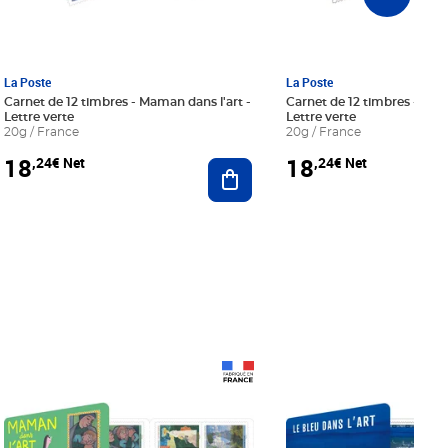
La Poste
La Poste
Carnet de 12 timbres - Maman dans l'art -
Carnet de 12 timbres - Le bl
Lettre verte
Lettre verte
20g / France
20g / France
18
18
,24€ Net
,24€ Net
r au panier
Ajouter au panier
Prix 18,24€ Net
Prix 18,24€ Net