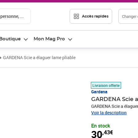
 personne, ...
Changer d
Accès rapides
Boutique
Mon Mag Pro
GARDENA Scie a élaguer lame pliable
Prix 30,43€
Livraison offerte
Gardena
GARDENA Scie a 
GARDENA Scie a élaguer
Voir la description
En stock
30
,43€