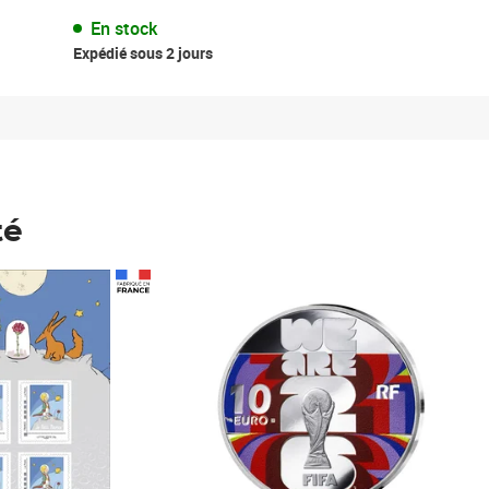
En stock
Expédié sous 2 jours
té
Prix 123,33€ HT