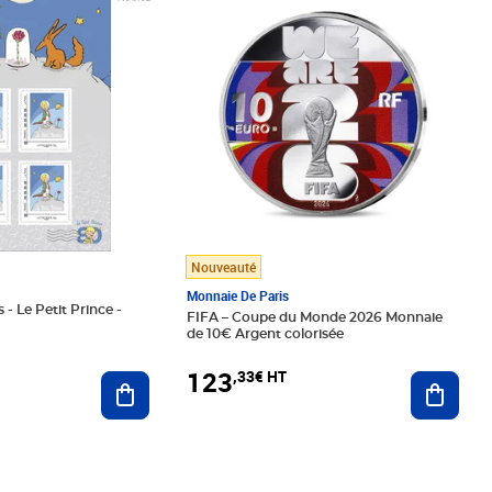
Nouveauté
Monnaie De Paris
 - Le Petit Prince -
FIFA – Coupe du Monde 2026 Monnaie
de 10€ Argent colorisée
123
,33€ HT
Ajoute
Ajouter au panier