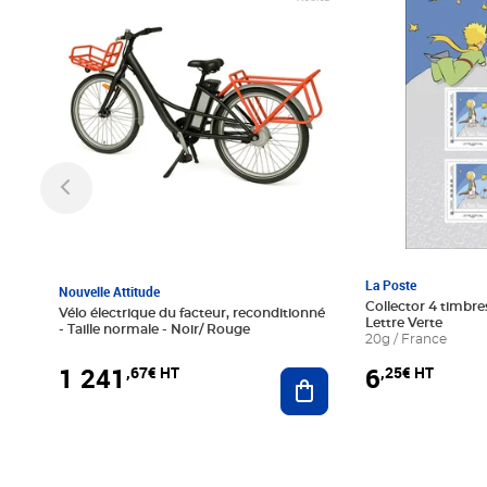
La Poste
Nouvelle Attitude
Collector 4 timbres
Vélo électrique du facteur, reconditionné
Lettre Verte
- Taille normale - Noir/ Rouge
20g / France
1 241
6
,67€ HT
,25€ HT
Ajouter au panier