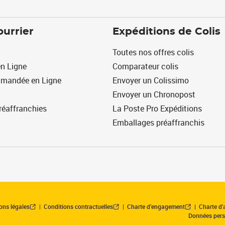
ourrier
Expéditions de Colis
Toutes nos offres colis
n Ligne
Comparateur colis
mmandée en Ligne
Envoyer un Colissimo
Envoyer un Chronopost
réaffranchies
La Poste Pro Expéditions
Emballages préaffranchis
ons légales
Conditions contractuelles
Charte d’engagement
Charte d'a
Données pers