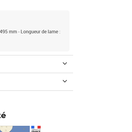
: 495 mm - Longueur de lame :
té
Prix 123,33€ HT