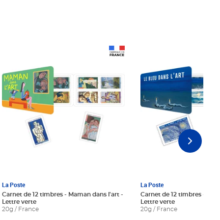
Prix 18,24€ Net
Prix 18,24€ Net
La Poste
La Poste
Carnet de 12 timbres - Maman dans l'art -
Carnet de 12 timbres - Le bl
Lettre verte
Lettre verte
20g / France
20g / France