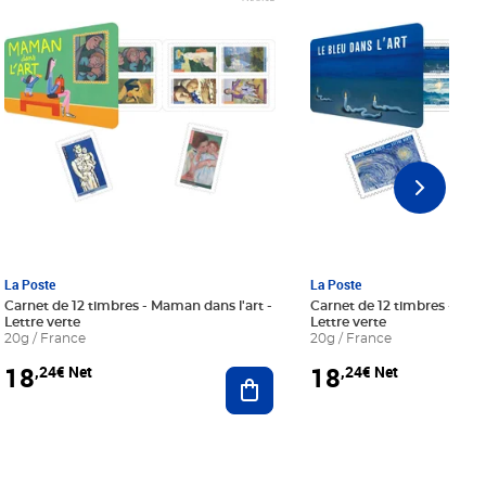
La Poste
La Poste
Carnet de 12 timbres - Maman dans l'art -
Carnet de 12 timbres - Le bl
Lettre verte
Lettre verte
20g / France
20g / France
18
18
,24€ Net
,24€ Net
r au panier
Ajouter au panier