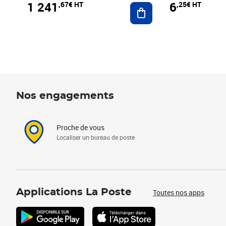
1 241
6
,67€ HT
,25€ HT
Ajouter au panier
Nos engagements
Proche de vous
Localiser un bureau de poste
Applications La Poste
Toutes nos apps