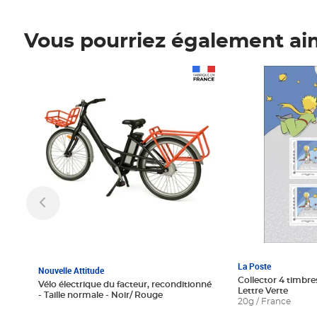
Vous pourriez également ai
Prix 1 241,67€ HT
Prix 6,25€ HT
La Poste
Nouvelle Attitude
Collector 4 timbres
Vélo électrique du facteur, reconditionné
Lettre Verte
- Taille normale - Noir/ Rouge
20g / France