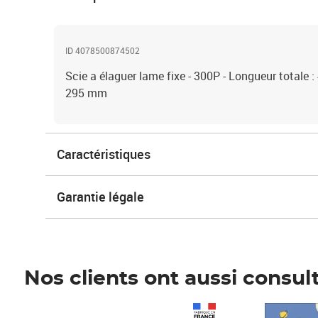
ID 4078500874502
Scie a élaguer lame fixe - 300P - Longueur totale 
295 mm
Caractéristiques
Garantie légale
Nos clients ont aussi consul
Prix 1 241,67€ HT
Prix 6,25€ HT