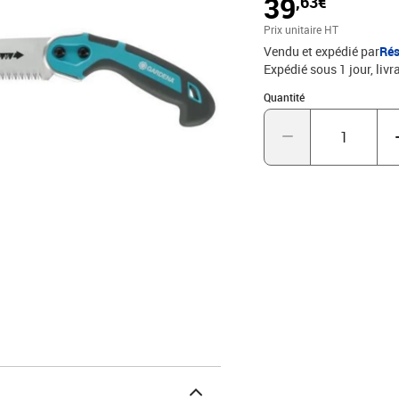
39
,63€
Prix unitaire HT
Vendu et expédié par
Rés
Expédié sous 1 jour
livr
Quantité : 1
Quantité