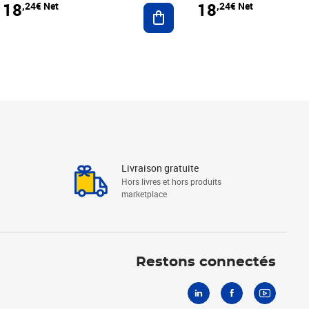
18
18
,24€ Net
,24€ Net
r au panier
Ajouter au panier
Livraison gratuite
Hors livres et hors produits
marketplace
Linkedin
Facebook
Youtube
Restons connectés