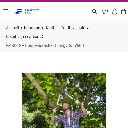
ontenu de la page
Accueil
boutique
Jardin
Outils à main
Cisailles, sécateurs
GARDENA Coupe-branches EnergyCut 750B
Prix 81,92€