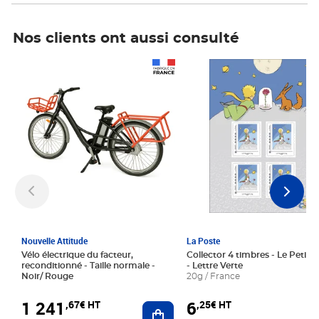
Nos clients ont aussi consulté
Prix 1 241,67€ HT
Prix 6,25€ HT
Nouvelle Attitude
La Poste
Vélo électrique du facteur,
Collector 4 timbres - Le Petit P
reconditionné - Taille normale -
- Lettre Verte
Noir/ Rouge
20g / France
1 241
6
,67€ HT
,25€ HT
Ajouter au panier