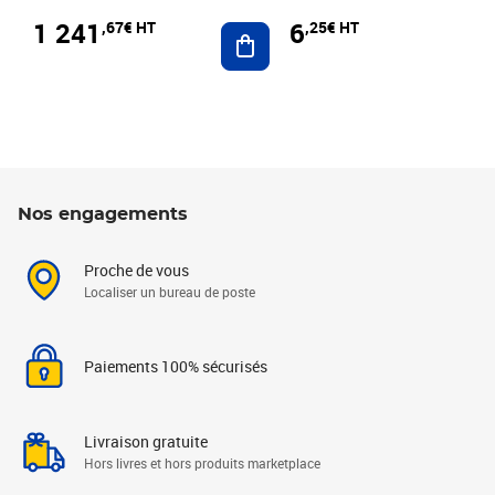
1 241
6
,67€ HT
,25€ HT
Ajouter au panier
Nos engagements
Proche de vous
Localiser un bureau de poste
Paiements 100% sécurisés
Livraison gratuite
Hors livres et hors produits marketplace