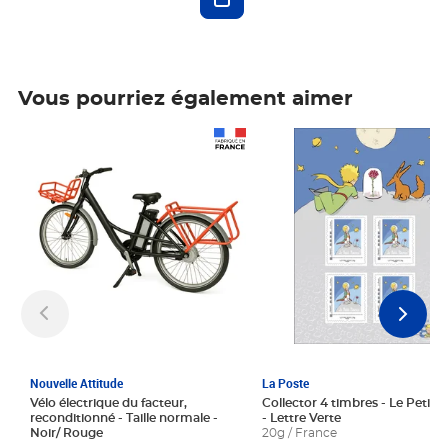
Vous pourriez également aimer
Prix 1 241,67€ HT
Prix 6,25€ HT
Nouvelle Attitude
La Poste
Vélo électrique du facteur,
Collector 4 timbres - Le Petit P
reconditionné - Taille normale -
- Lettre Verte
Noir/ Rouge
20g / France