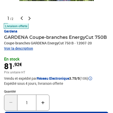
1
/2
Livraison offerte
Gardena
GARDENA Coupe-branches EnergyCut 750B
Coupe-branches GARDENA EnergyCut 750 B - 12007-20
Voir la description
En stock
81
,92€
Prix unitaire HT
Vendu et expédié par
Réseau Electronique
3.75/5
(106)
Expédié sous 4 jours
livraison offerte
Quantité : 1
Quantité