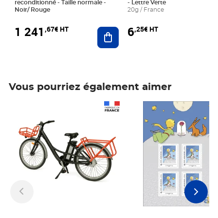
reconditionné - Taille normale -
- Lettre Verte
Noir/ Rouge
20g / France
1 241
6
,67€ HT
,25€ HT
Ajouter au panier
Vous pourriez également aimer
Prix 1 241,67€ HT
Prix 6,25€ HT