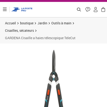
ontenu de la page
Accueil
boutique
Jardin
Outils à main
Cisailles, sécateurs
GARDENA Cisaille a haies télescopique TeleCut
Prix barré 55,79 €
Prix 49,93€
Prix 5