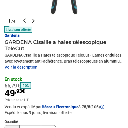
1
/4
Livraison offerte
Gardena
GARDENA Cisaille a haies télescopique
TeleCut
GARDENA Cisaille a Haies télescopique TeleCut - Lames ondulées
avec revetement anti-adhérence. Bras télescopiques en aluminium
(+ 20 cm) - Longueur de coupe : 25 cm
Voir la description
En stock
55,79 €
-10%
49
,93€
Prix unitaire HT
Vendu et expédié par
Réseau Electronique
3.75/5
(106)
Expédié sous 9 jours
livraison offerte
Quantité : 1
Quantité