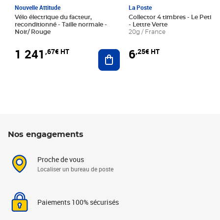
Nouvelle Attitude
La Poste
Vélo électrique du facteur,
Collector 4 timbres - Le Petit P
reconditionné - Taille normale -
- Lettre Verte
Noir/ Rouge
20g / France
1 241
6
,67€ HT
,25€ HT
Ajouter au panier
Nos engagements
Proche de vous
Localiser un bureau de poste
Paiements 100% sécurisés