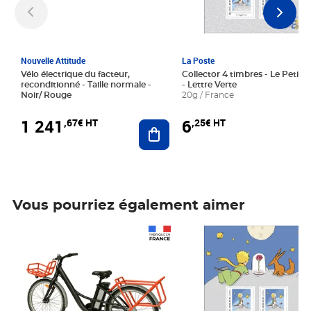
Nouvelle Attitude
La Poste
Vélo électrique du facteur,
Collector 4 timbres - Le Petit P
reconditionné - Taille normale -
- Lettre Verte
Noir/ Rouge
20g / France
1 241
6
,67€ HT
,25€ HT
Ajouter au panier
Vous pourriez également aimer
Prix 1 241,67€ HT
Prix 6,25€ HT