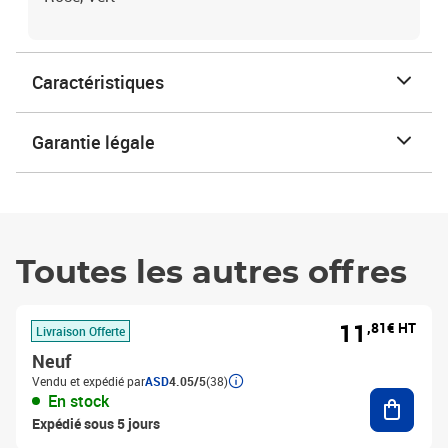
Caractéristiques
Garantie légale
Toutes les autres offres
11
,81€ HT
Livraison Offerte
Neuf
Vendu et expédié par
ASD
4.05/5
(38)
Ajouter
En stock
Expédié sous 5 jours