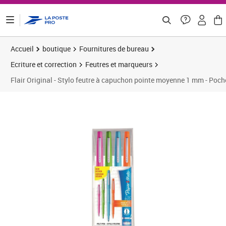
ontenu de la page
Accueil
boutique
Fournitures de bureau
Ecriture et correction
Feutres et marqueurs
Flair Original - Stylo feutre à capuchon pointe moyenne 1 mm - Pochet
Prix 8,33€
Prix 1
Prix 1