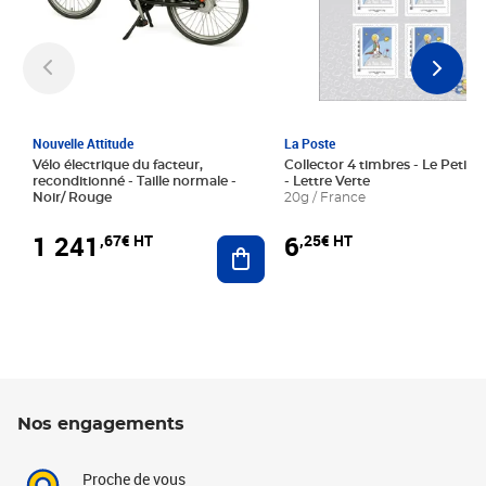
Nouvelle Attitude
La Poste
Vélo électrique du facteur,
Collector 4 timbres - Le Petit P
reconditionné - Taille normale -
- Lettre Verte
Noir/ Rouge
20g / France
1 241
6
,67€ HT
,25€ HT
Ajouter au panier
Nos engagements
Proche de vous