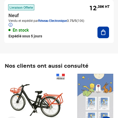
12
,38€ HT
Livraison Offerte
Neuf
Vendu et expédié par
Réseau Electronique
3.75/5
(106)
Ajouter
En stock
Expédié sous 5 jours
Nos clients ont aussi consulté
Prix 1 241,67€ HT
Prix 6,25€ HT