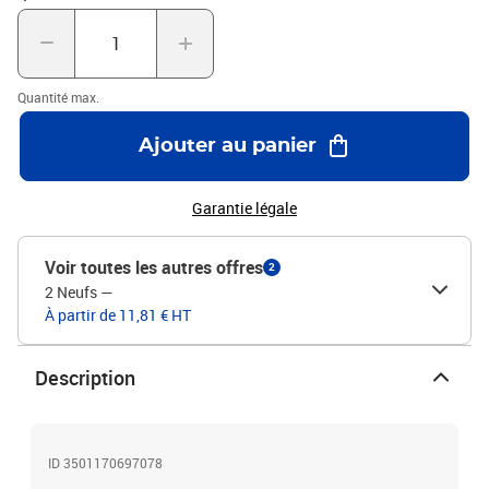
un transport simplifiéPointe moyenne : 1 mmCouleur d'écriture :
Bleu, Orange, Rose, Vert
Quantité max.
Ajouter au panier
Garantie légale
Voir toutes les autres offres
2
2 Neufs
—
À partir de 11,81 € HT
Description
ID 3501170697078