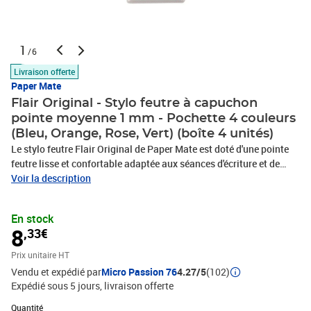
1
/6
Livraison offerte
Paper Mate
Flair Original - Stylo feutre à capuchon
pointe moyenne 1 mm - Pochette 4 couleurs
(Bleu, Orange, Rose, Vert) (boîte 4 unités)
Le stylo feutre Flair Original de Paper Mate est doté d'une pointe
feutre lisse et confortable adaptée aux séances d'écriture et de
dessin. Pochette de 4 stylos feutres.Quel que soit votre style
Voir la description
d'écriture, au bureau, à la maison ou à l'école, le stylo feutre Paper
Mate Flair Original procure un confort incomparable. Il utilise une
En stock
encre à base d'eau qui ne bave pas, ne tache pas et ne déteint pas
8
,33€
sur le papier. Sa pointe en fibre nylon consolidée pour plus de
résistance dessine un trait fluide et expressif d'une épaisseur de 1
Prix unitaire HT
mm. C'est le compagnon idéal pour vos tâches d'écriture et de
Vendu et expédié par
Micro Passion 76
4.27/5
(102)
dessin. Il restera à portée de main grâce à son clip de qui se fixe
Expédié sous 5 jours
livraison offerte
aux poches, dossiers ou blocs-notes.Pochette de 4 stylos feutres à
Quantité : 1
Quantité
capuchonPointe en fibre nylon très résistanteClip de poche pour