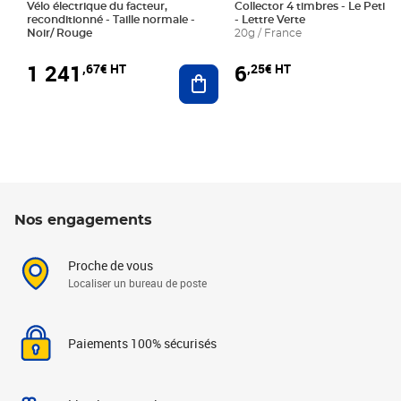
Vélo électrique du facteur,
Collector 4 timbres - Le Petit P
reconditionné - Taille normale -
- Lettre Verte
Noir/ Rouge
20g / France
1 241
6
,67€ HT
,25€ HT
Ajouter au panier
Nos engagements
Proche de vous
Localiser un bureau de poste
Paiements 100% sécurisés