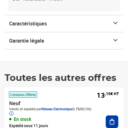
Caractéristiques
Garantie légale
Toutes les autres offres
13
,10€ HT
Livraison Offerte
Neuf
Vendu et expédié par
Réseau Electronique
3.75/5
(106)
Ajouter
En stock
Expédié sous 11 jours