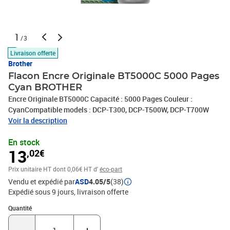
1
/3
Livraison offerte
Brother
Flacon Encre Originale BT5000C 5000 Pages
Cyan BROTHER
Encre Originale BT5000C Capacité : 5000 Pages Couleur :
CyanCompatible models : DCP-T300, DCP-T500W, DCP-T700W
Voir la description
En stock
13
,02€
Prix unitaire HT
dont 0,06€ HT d'
éco-part
Vendu et expédié par
ASD
4.05/5
(38)
Expédié sous 9 jours
livraison offerte
Quantité : 1
Quantité