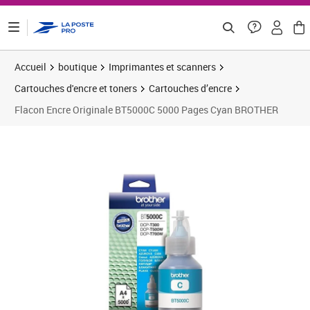
ontenu de la page
Accueil
boutique
Imprimantes et scanners
Cartouches d'encre et toners
Cartouches d’encre
Flacon Encre Originale BT5000C 5000 Pages Cyan BROTHER
Prix 13,02€
Prix 1