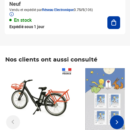
Neuf
Vendu et expédié par
Réseau Electronique
3.75/5
(106)
Ajouter
En stock
Expédié sous 1 jour
Nos clients ont aussi consulté
Prix 1 241,67€ HT
Prix 6,25€ HT