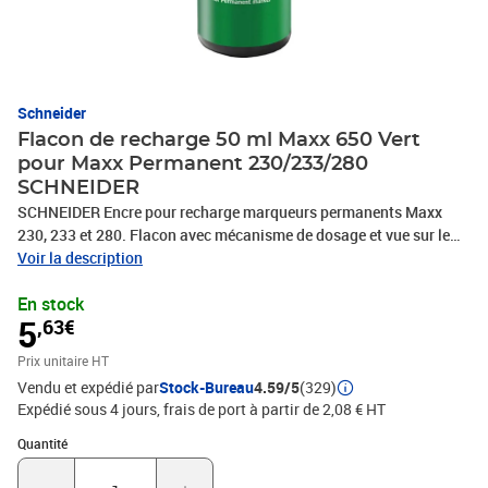
Schneider
Flacon de recharge 50 ml Maxx 650 Vert
pour Maxx Permanent 230/233/280
SCHNEIDER
SCHNEIDER Encre pour recharge marqueurs permanents Maxx
230, 233 et 280. Flacon avec mécanisme de dosage et vue sur le
volume de remplissage, contenu: 50 ml d'encre verte. Pour
Voir la description
recharger: retirer la pointe et insérer la quantité désirée.
En stock
5
,63€
Prix unitaire HT
Vendu et expédié par
Stock-Bureau
4.59/5
(329)
Expédié sous 4 jours, frais de port à partir de 2,08 € HT
Quantité : 1
Quantité