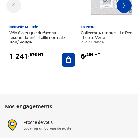
Nouvelle Attitude
La Poste
Vélo électrique du facteur,
Collector 4 timbres - Le Petit P
reconditionné - Taille normale -
- Lettre Verte
Noir/ Rouge
20g / France
1 241
6
,67€ HT
,25€ HT
Ajouter au panier
Nos engagements
Proche de vous
Localiser un bureau de poste