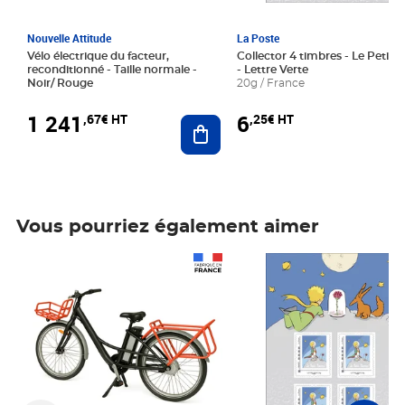
Nouvelle Attitude
La Poste
Vélo électrique du facteur,
Collector 4 timbres - Le Petit P
reconditionné - Taille normale -
- Lettre Verte
Noir/ Rouge
20g / France
1 241
6
,67€ HT
,25€ HT
Ajouter au panier
Vous pourriez également aimer
Prix 1 241,67€ HT
Prix 6,25€ HT