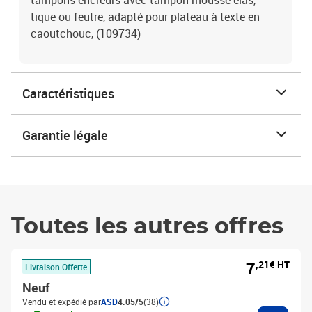
tampons encreurs avec tampon mousse élas, -
tique ou feutre, adapté pour plateau à texte en
caoutchouc, (109734)
Caractéristiques
Garantie légale
Toutes les autres offres
7
,21€ HT
Livraison Offerte
Neuf
Vendu et expédié par
ASD
4.05/5
(38)
Ajouter