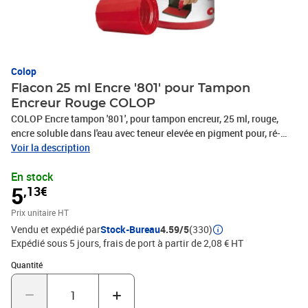
Colop
Flacon 25 ml Encre '801' pour Tampon
Encreur Rouge COLOP
COLOP Encre tampon '801', pour tampon encreur, 25 ml, rouge,
encre soluble dans l'eau avec teneur elevée en pigment pour, ré-
imprégnation des tampons encreurs avec tampon mousse élas, -
Voir la description
tique ou feutre, adapté pour plateau à texte en caoutchouc,
En stock
(109734)
5
,13€
Prix unitaire HT
Vendu et expédié par
Stock-Bureau
4.59/5
(330)
Expédié sous 5 jours, frais de port à partir de 2,08 € HT
Quantité : 1
Quantité