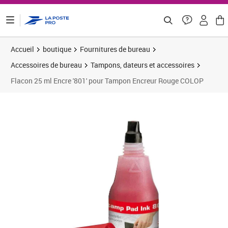
ontenu de la page
Accueil
boutique
Fournitures de bureau
Accessoires de bureau
Tampons, dateurs et accessoires
Flacon 25 ml Encre '801' pour Tampon Encreur Rouge COLOP
Prix 5,13€
Prix 7
Prix 1