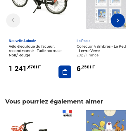
Nouvelle Attitude
La Poste
Vélo électrique du facteur,
Collector 4 timbres - Le Petit P
reconditionné - Taille normale -
- Lettre Verte
Noir/ Rouge
20g / France
1 241
6
,67€ HT
,25€ HT
Ajouter au panier
Vous pourriez également aimer
Prix 1 241,67€ HT
Prix 6,25€ HT