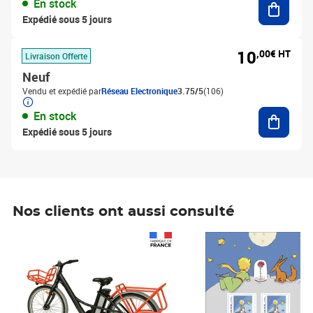
En stock
Expédié sous 5 jours
10
,00€ HT
Livraison Offerte
Neuf
Vendu et expédié par
Réseau Electronique
3.75/5
(106)
Ajouter
En stock
Expédié sous 5 jours
Nos clients ont aussi consulté
Prix 1 241,67€ HT
Prix 6,25€ HT