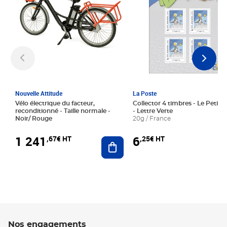
Nouvelle Attitude
La Poste
Vélo électrique du facteur,
Collector 4 timbres - Le Petit P
reconditionné - Taille normale -
- Lettre Verte
Noir/ Rouge
20g / France
1 241
6
,67€ HT
,25€ HT
Ajouter au panier
Nos engagements