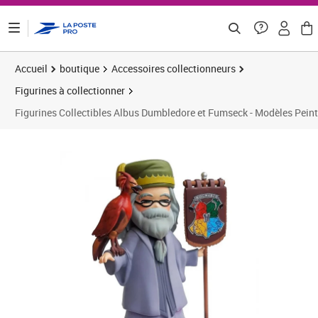
ontenu de la page
Accueil
boutique
Accessoires collectionneurs
Figurines à collectionner
Figurines Collectibles Albus Dumbledore et Fumseck - Modèles Peint
Prix 21,49€
Prix b
Prix 3