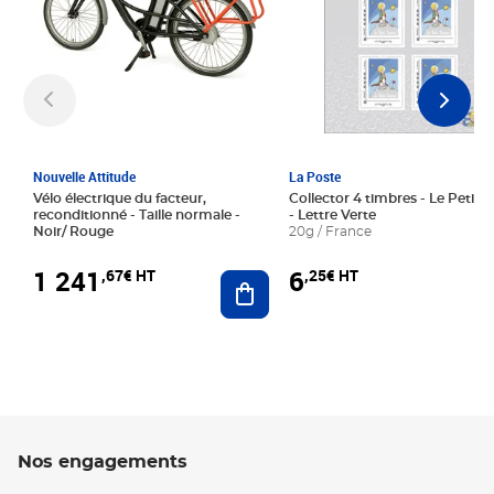
Nouvelle Attitude
La Poste
Vélo électrique du facteur,
Collector 4 timbres - Le Petit P
reconditionné - Taille normale -
- Lettre Verte
Noir/ Rouge
20g / France
1 241
6
,67€ HT
,25€ HT
Ajouter au panier
Nos engagements