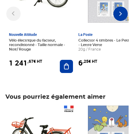
Nouvelle Attitude
La Poste
Vélo électrique du facteur,
Collector 4 timbres - Le Petit P
reconditionné - Taille normale -
- Lettre Verte
Noir/ Rouge
20g / France
1 241
6
,67€ HT
,25€ HT
Ajouter au panier
Vous pourriez également aimer
Prix 1 241,67€ HT
Prix 6,25€ HT