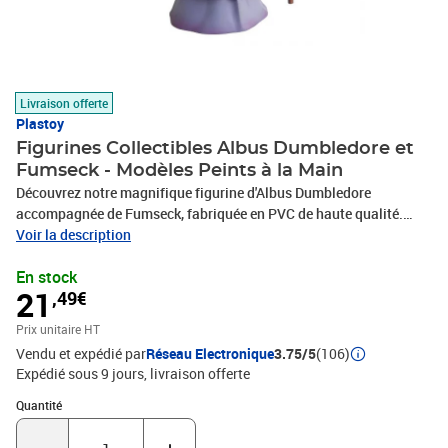
Livraison offerte
Plastoy
Figurines Collectibles Albus Dumbledore et
Fumseck - Modèles Peints à la Main
Découvrez notre magnifique figurine d'Albus Dumbledore
accompagnée de Fumseck, fabriquée en PVC de haute qualité.
Chaque pièce mesure environ 15 cm et est soigneusement peinte à
Voir la description
la main pour capturer les détails emblématiques des personnages.
En stock
Ce modèle sous licence officielle est un ajout parfait pour les
21
,49€
collectionneurs et les fans de l'univers magique de Harry Potter.
Ajoutez une touche de magie à votre décoration ou offrez-le en
Prix unitaire HT
cadeau à un passionné de la saga.
Vendu et expédié par
Réseau Electronique
3.75/5
(106)
Expédié sous 9 jours
livraison offerte
Quantité : 1
Quantité