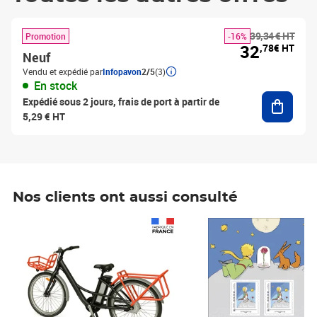
39,34 € HT
Promotion
-16%
32
,78€ HT
Neuf
Vendu et expédié par
Infopavon
2/5
(3)
En stock
Ajouter
Expédié sous 2 jours, frais de port à partir de
5,29 € HT
Nos clients ont aussi consulté
Prix 1 241,67€ HT
Prix 6,25€ HT