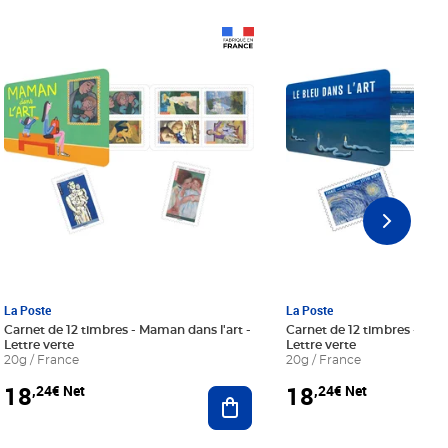
Prix 18,24€ Net
Prix 18,24€ Net
La Poste
La Poste
Carnet de 12 timbres - Maman dans l'art -
Carnet de 12 timbres - Le bl
Lettre verte
Lettre verte
20g / France
20g / France
18
18
,24€ Net
,24€ Net
r au panier
Ajouter au panier