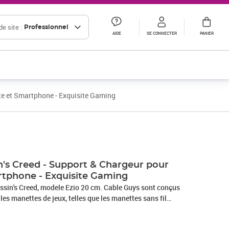
e site :
Professionnel
AIDE
SE CONNECTER
PANIER
te et Smartphone - Exquisite Gaming
n's Creed - Support & Chargeur pour
tphone - Exquisite Gaming
ssin's Creed, modele Ezio 20 cm. Cable Guys sont conçus
les manettes de jeux, telles que les manettes sans fil
en plus des smartphones. Taille env. 20 cm, livré avec un
 3 metres et un adaptateur Lightning.