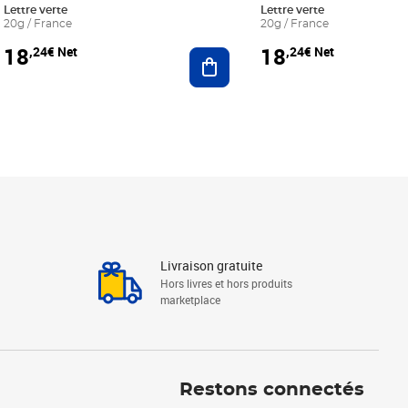
Lettre verte
Lettre verte
20g / France
20g / France
18
18
,24€ Net
,24€ Net
r au panier
Ajouter au panier
Livraison gratuite
Hors livres et hors produits
marketplace
Linkedin
Facebook
Youtube
Restons connectés