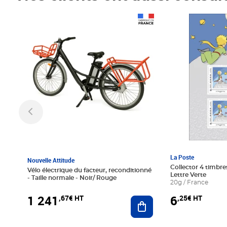
Prix 1 241,67€ HT
Prix 6,25€ HT
La Poste
Nouvelle Attitude
Collector 4 timbres
Vélo électrique du facteur, reconditionné
Lettre Verte
- Taille normale - Noir/ Rouge
20g / France
1 241
6
,67€ HT
,25€ HT
Ajouter au panier