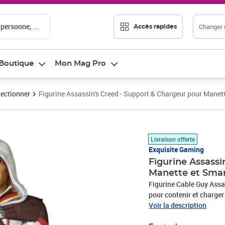
 personne, ...
Changer d
Accès rapides
Boutique
Mon Mag Pro
lectionner
Figurine Assassin's Creed - Support & Chargeur pour Manet
Prix 60,03€
Livraison offerte
Exquisite Gaming
Figurine Assassi
Manette et Smar
Figurine Cable Guy Assa
pour contenir et charger 
DualShock 4 et Xbox One 
Voir la description
cable micro-USB long de