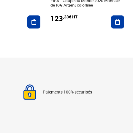
FIFA – Coupe du Monde 2026 Monnaie
de 10€ Argent colorisée
123
,33€ HT
Ajoute
Ajouter au panier
Paiements 100% sécurisés