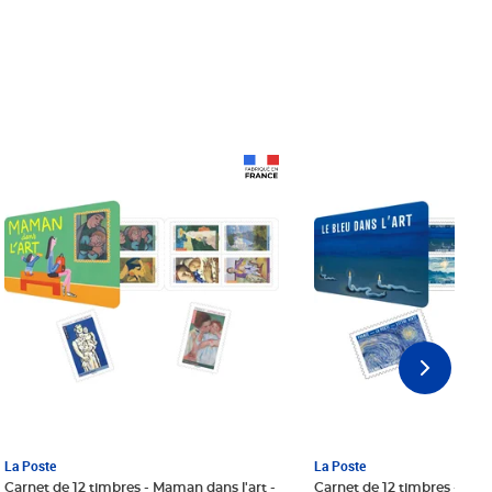
Prix 18,24€ Net
Prix 18,24€ Net
La Poste
La Poste
Carnet de 12 timbres - Maman dans l'art -
Carnet de 12 timbres - Le bl