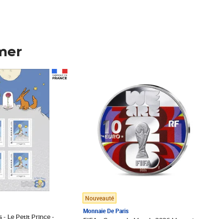
mer
Prix 123,33€ HT
Nouveauté
Monnaie De Paris
 - Le Petit Prince -