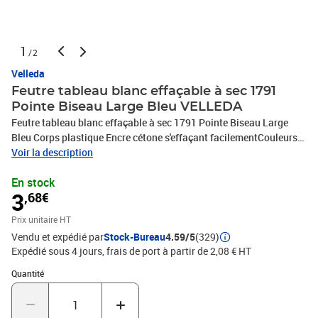
1
/2
Velleda
Feutre tableau blanc effaçable à sec 1791
Pointe Biseau Large Bleu VELLEDA
Feutre tableau blanc effaçable à sec 1791 Pointe Biseau Large
Bleu Corps plastique Encre cétone s'effaçant facilementCouleurs
très vives- pointe biseau large 3,5x5,5mm bleu
Voir la description
En stock
3
,68€
Prix unitaire HT
Vendu et expédié par
Stock-Bureau
4.59/5
(329)
Expédié sous 4 jours, frais de port à partir de 2,08 € HT
Quantité : 1
Quantité