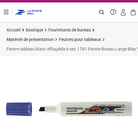
ontenu de la page
Accueil
boutique
Fournitures de bureau
Matériel de présentation
Feutres pour tableaux
Feutre tableau blanc effaçable à sec 1791 Pointe Biseau Large Ble
Prix 3,68€
Prix 1
Prix 1