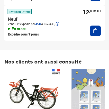
12
,01€ HT
Livraison Offerte
Neuf
Vendu et expédié par
ASD
4.05/5
(38)
Ajouter
En stock
Expédié sous 7 jours
Nos clients ont aussi consulté
Prix 1 241,67€ HT
Prix 6,25€ HT