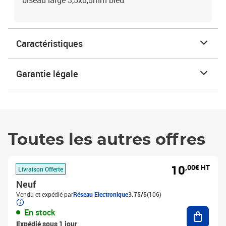
biseau large 3,5x5,5mm bleu
Caractéristiques
Garantie légale
Toutes les autres offres
10
,00€ HT
Livraison Offerte
Neuf
Vendu et expédié par
Réseau Electronique
3.75/5
(106)
Ajouter
En stock
Expédié sous 1 jour