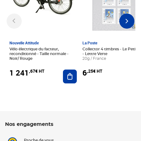
Nouvelle Attitude
La Poste
Vélo électrique du facteur,
Collector 4 timbres - Le Petit P
reconditionné - Taille normale -
- Lettre Verte
Noir/ Rouge
20g / France
1 241
6
,67€ HT
,25€ HT
Ajouter au panier
Nos engagements
Proche de vous