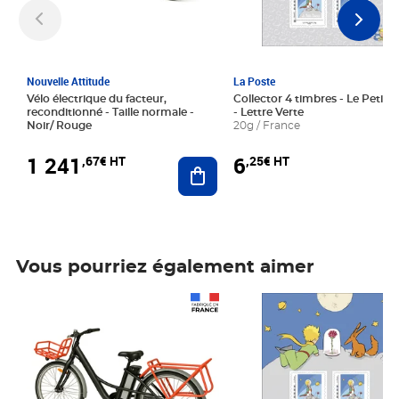
Nouvelle Attitude
La Poste
Vélo électrique du facteur,
Collector 4 timbres - Le Petit P
reconditionné - Taille normale -
- Lettre Verte
Noir/ Rouge
20g / France
1 241
6
,67€ HT
,25€ HT
Ajouter au panier
Vous pourriez également aimer
Prix 1 241,67€ HT
Prix 6,25€ HT