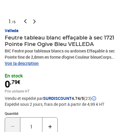
1
/6
Velleda
Feutre tableau blanc effaçable à sec 1721
Pointe Fine Ogive Bleu VELLEDA
BIC Feutre pour tableaux blancs ou ardoises Effaçable à sec
Pointe fine de 2,8mm en forme d'ogive Couleur bleueCorps
plastiqueCapuchon ventiléOdeur neutreEncre à base d'alcool
Voir la description
s'effacant facilement
En stock
0
,79€
Prix unitaire HT
Vendu et expédié par
SURDISCOUNT
4.74/5
(23)
Expédié sous 2 jours, frais de port à partir de 4,99 € HT
Quantité : 1
Quantité