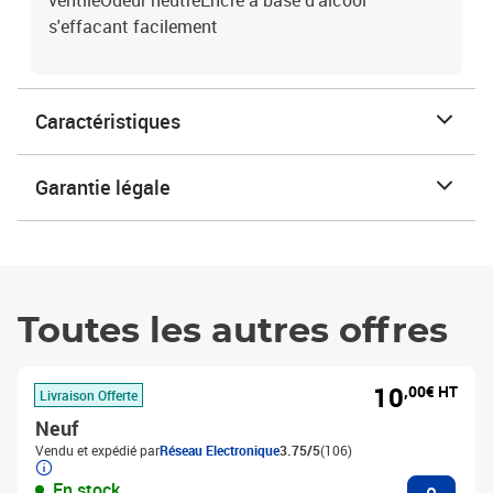
ventiléOdeur neutreEncre à base d'alcool
s'effacant facilement
Caractéristiques
Garantie légale
Toutes les autres offres
10
,00€ HT
Livraison Offerte
Neuf
Vendu et expédié par
Réseau Electronique
3.75/5
(106)
Ajouter
En stock