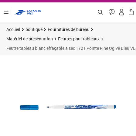
ontenu de la page
Accueil
boutique
Fournitures de bureau
Matériel de présentation
Feutres pour tableaux
Feutre tableau blanc effaçable à sec 1721 Pointe Fine Ogive Bleu 
Prix 0,79€
Prix 1
Prix 1
Prix 1