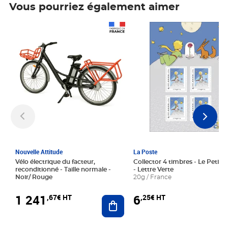
Vous pourriez également aimer
Prix 1 241,67€ HT
Prix 6,25€ HT
Nouvelle Attitude
La Poste
Vélo électrique du facteur,
Collector 4 timbres - Le Petit P
reconditionné - Taille normale -
- Lettre Verte
Noir/ Rouge
20g / France
1 241
6
,67€ HT
,25€ HT
Ajouter au panier