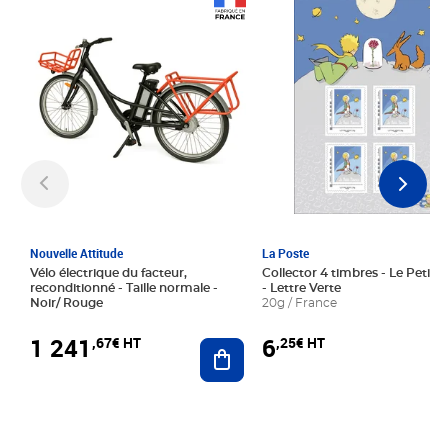
Prix 1 241,67€ HT
Prix 6,25€ HT
Nouvelle Attitude
La Poste
Vélo électrique du facteur,
Collector 4 timbres - Le Petit P
reconditionné - Taille normale -
- Lettre Verte
Noir/ Rouge
20g / France
1 241
6
,67€ HT
,25€ HT
Ajouter au panier