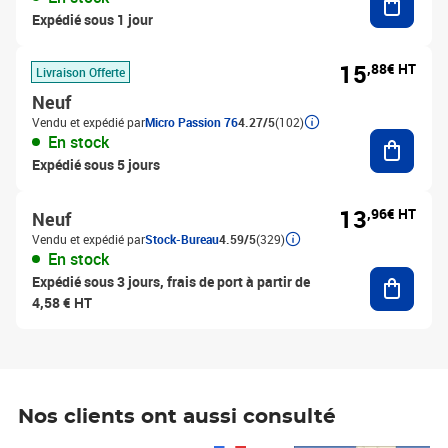
Expédié sous 1 jour
15
,88€ HT
Livraison Offerte
Neuf
Vendu et expédié par
Micro Passion 76
4.27/5
(102)
Ajouter
En stock
Expédié sous 5 jours
13
,96€ HT
Neuf
Vendu et expédié par
Stock-Bureau
4.59/5
(329)
En stock
Ajouter
Expédié sous 3 jours, frais de port à partir de
4,58 € HT
Nos clients ont aussi consulté