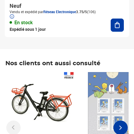
Neuf
Vendu et expédié par
Réseau Electronique
3.75/5
(106)
Ajouter
En stock
Expédié sous 1 jour
Nos clients ont aussi consulté
Prix 1 241,67€ HT
Prix 6,25€ HT