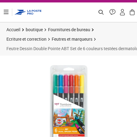
ontenu de la page
Accueil
boutique
Fournitures de bureau
Ecriture et correction
Feutres et marqueurs
Feutre Dessin Double Pointe ABT Set de 6 couleurs testées derma
Prix 15,25€
Prix 2