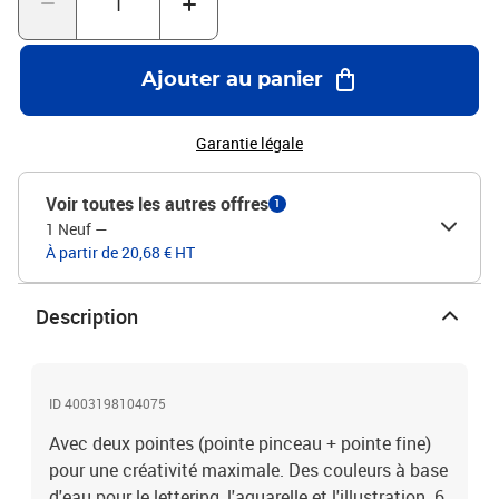
lumière.Les kits disponibles:ABT-6P-1 Primary Colors: 1x ABT-055,
-296, -535, -725, -845, -N15ABT-6P-2 Pastel Colors: 1x ABT-062,
-243, -452, -553, -623, -723ABT-6P-3 Dermatologically tested
Ajouter au panier
Colors: 1x ABT-055, -296, -493, -725, -856, -925ABT-6P-4 Candy
Colors: 1x ABT-131, -291, -401, -403, -803, -910ABT-6P-5 Vintage
Colors: 1x ABT-379, -407, -569, -817, -N49, -N52ABT-6P-6 Gray
Garantie légale
Colors: 1x N49, N65, N75, N79, N89, N95
Voir toutes les autres offres
1
1 Neuf
—
À partir de 20,68 € HT
Description
ID 4003198104075
Avec deux pointes (pointe pinceau + pointe fine)
pour une créativité maximale. Des couleurs à base
d'eau pour le lettering, l'aquarelle et l'illustration. 6