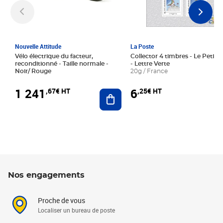
Nouvelle Attitude
La Poste
Vélo électrique du facteur,
Collector 4 timbres - Le Petit P
reconditionné - Taille normale -
- Lettre Verte
Noir/ Rouge
20g / France
1 241
6
,67€ HT
,25€ HT
Ajouter au panier
Nos engagements
Proche de vous
Localiser un bureau de poste