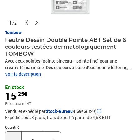
1
/2
Tombow
Feutre Dessin Double Pointe ABT Set de 6
couleurs testées dermatologiquement
TOMBOW
Avec deux pointes (pointe pinceau + pointe fine) pour une
créativité maximale. Des couleurs à base d'eau pour le lettering,
l'aquarelle et l'illustration. 6 sets différents de 6 ABT disponibles
Voir la description
Stylo feutre à 2 pointes. La pointe fine (épaisseur de ligne: environ
En stock
0.8 mm) est principalement utilisée, lors de l'élaboration de lignes
15
,25€
précises. La deuxième pointe est plus épaisse et souple comme un
pinceau. L’épaisseur de la pointe varie en fonction de la pression
Prix unitaire HT
exercée et peut aller jusqu’à environ 10 mm. Disponible en 107
Vendu et expédié par
Stock-Bureau
4.59/5
(329)
couleurs vives + Blender. À base d'eau - les couleurs peuvent être
Expédié sous 3 jours, frais de port à partir de 4,58 € HT
mélangées et utilisées comme des aquarelles. Parfait pour le
lettering, l'aquarelle, les illustrations, la création de cartes, les
Quantité : 1
Quantité
tampons, les esquisses, les BDs et bien plus. Sans acide, non
toxide et inodore. Les couleurs ne sont pas résistantes à la