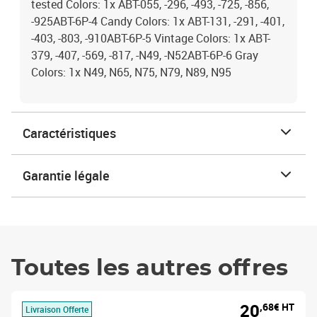
tested Colors: 1x ABT-055, -296, -493, -725, -856,
-925ABT-6P-4 Candy Colors: 1x ABT-131, -291, -401,
-403, -803, -910ABT-6P-5 Vintage Colors: 1x ABT-
379, -407, -569, -817, -N49, -N52ABT-6P-6 Gray
Colors: 1x N49, N65, N75, N79, N89, N95
Caractéristiques
Garantie légale
Toutes les autres offres
20
,68€ HT
Livraison Offerte