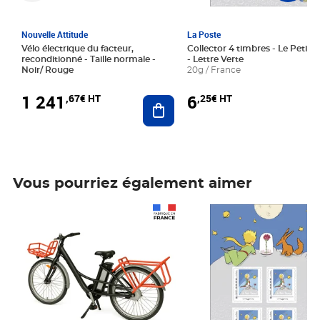
Nouvelle Attitude
La Poste
Vélo électrique du facteur,
Collector 4 timbres - Le Petit P
reconditionné - Taille normale -
- Lettre Verte
Noir/ Rouge
20g / France
1 241
6
,67€ HT
,25€ HT
Ajouter au panier
Vous pourriez également aimer
Prix 1 241,67€ HT
Prix 6,25€ HT