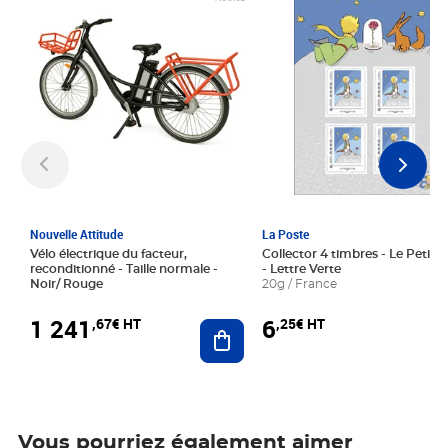
Nouvelle Attitude
La Poste
Vélo électrique du facteur,
Collector 4 timbres - Le Petit P
reconditionné - Taille normale -
- Lettre Verte
Noir/ Rouge
20g / France
1 241
6
,67€ HT
,25€ HT
Ajouter au panier
Vous pourriez également aimer