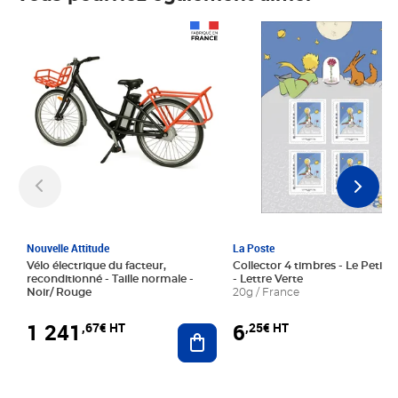
Prix 1 241,67€ HT
Prix 6,25€ HT
Nouvelle Attitude
La Poste
Vélo électrique du facteur,
Collector 4 timbres - Le Petit P
reconditionné - Taille normale -
- Lettre Verte
Noir/ Rouge
20g / France
1 241
6
,67€ HT
,25€ HT
Ajouter au panier