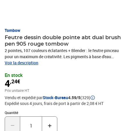
Tombow
Feutre dessin double pointe abt dual brush
pen 905 rouge tombow
2 pointes, 107 couleurs éclatantes + Blender : le feutre pinceau
pour un maximum de créativité. Les pigments à base d'eau
peuvent être combinés entre eux et sont aquarellables pour de
Voir la description
magnifiques dégradés et des effets d'aquarelle. Stylo feutre à 2
En stock
pointes. La pointe fine est principalement utilisée, lors de
4
,24€
l'élaboration de lignes précises. La deuxième pointe est plus
épaisse et souple comme un pinceau. Disponible en 107 couleurs
Prix unitaire HT
vives + Blender. À base d'eau - les couleurs peuvent être mélangées
Vendu et expédié par
Stock-Bureau
4.59/5
(329)
et utilisées comme des aquarelles. Parfait pour créer des cartes,
Expédié sous 4 jours, frais de port à partir de 2,08 € HT
des motifs, croquis, les bandes dessinées, illustrations et bien plus
encore. Ces stylos sont inodores. Les couleurs ne sont pas
Quantité : 1
Quantité
résistantes à la lumière.