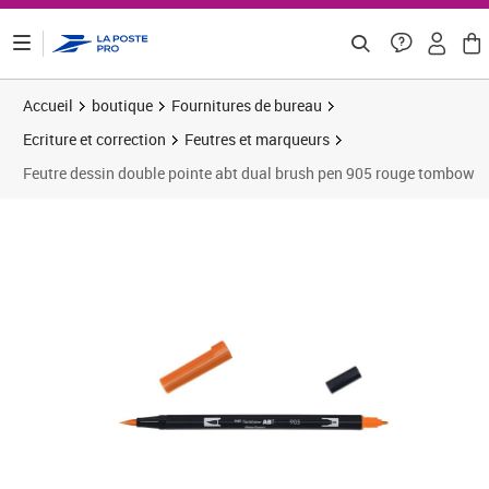
ontenu de la page
Accueil
boutique
Fournitures de bureau
Ecriture et correction
Feutres et marqueurs
Feutre dessin double pointe abt dual brush pen 905 rouge tombow
Prix 4,24€
Prix 1