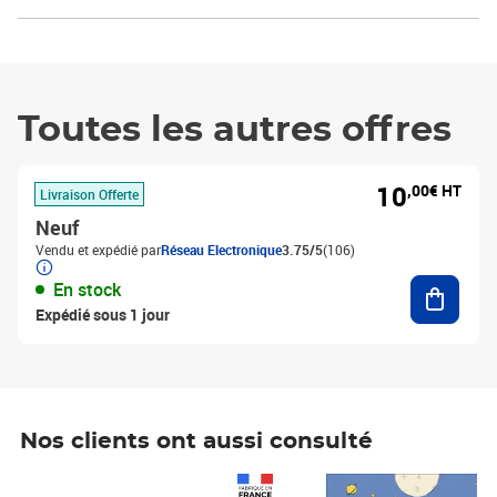
Toutes les autres offres
10
,00€ HT
Livraison Offerte
Neuf
Vendu et expédié par
Réseau Electronique
3.75/5
(106)
Ajouter
En stock
Expédié sous 1 jour
Nos clients ont aussi consulté
Prix 1 241,67€ HT
Prix 6,25€ HT