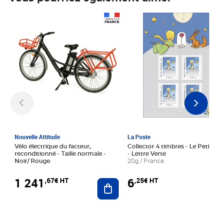
Prix 1 241,67€ HT
Prix 6,25€ HT
Nouvelle Attitude
La Poste
Vélo électrique du facteur,
Collector 4 timbres - Le Petit P
reconditionné - Taille normale -
- Lettre Verte
Noir/ Rouge
20g / France
1 241
6
,67€ HT
,25€ HT
Ajouter au panier