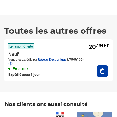
Toutes les autres offres
20
,18€ HT
Livraison Offerte
Neuf
Vendu et expédié par
Réseau Electronique
3.75/5
(106)
Ajouter
En stock
Expédié sous 1 jour
Nos clients ont aussi consulté
Prix 1 241,67€ HT
Prix 6,25€ HT