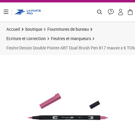
ontenu de la page
Accueil
boutique
Fournitures de bureau
Ecriture et correction
Feutres et marqueurs
Feutre Dessin Double Pointe ABT Dual Brush Pen 817 mauve x 6 T
Prix 17,29€
Prix 2