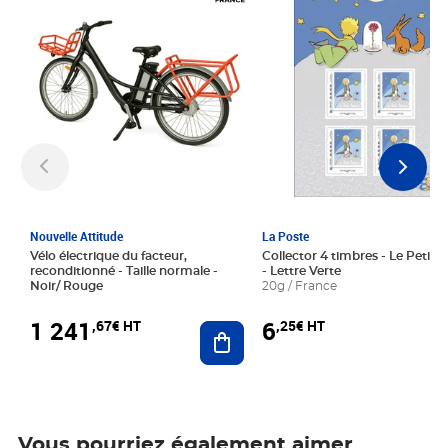
Nouvelle Attitude
La Poste
Vélo électrique du facteur,
Collector 4 timbres - Le Petit P
reconditionné - Taille normale -
- Lettre Verte
Noir/ Rouge
20g / France
1 241
6
,67€ HT
,25€ HT
Ajouter au panier
Vous pourriez également aimer