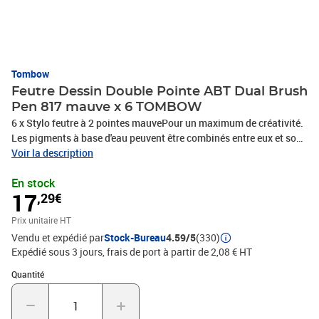
Tombow
Feutre Dessin Double Pointe ABT Dual Brush
Pen 817 mauve x 6 TOMBOW
6 x Stylo feutre à 2 pointes mauvePour un maximum de créativité.
Les pigments à base d'eau peuvent être combinés entre eux et sont
aquarellables pour de magnifiques dégradés et des effets
Voir la description
d'aquarelle.La pointe fine est principalement utilisée, lors de
En stock
l'élaboration de lignes précises. La deuxième pointe est plus
17
,29€
épaisse et souple comme un pinceau. À base d'eau, les couleurs
peuvent être mélangées et utilisées comme des aquarelles. Parfait
Prix unitaire HT
pour créer des cartes, des motifs, croquis, les bandes dessinées,
Vendu et expédié par
Stock-Bureau
4.59/5
(330)
illustrations et bien plus encore. Ces stylos sont inodores. Les
Expédié sous 3 jours, frais de port à partir de 2,08 € HT
couleurs ne sont pas résistantes à la lumière., PHOTOS NON
CONTRACTUELLES
Quantité : 1
Quantité