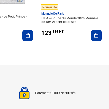
Nouveauté
Monnaie De Paris
 - Le Petit Prince -
FIFA – Coupe du Monde 2026 Monnaie
de 10€ Argent colorisée
123
,33€ HT
Ajoute
Ajouter au panier
Paiements 100% sécurisés