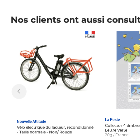
Nos clients ont aussi consul
Prix 1 241,67€ HT
Prix 6,25€ HT
La Poste
Nouvelle Attitude
Collector 4 timbres
Vélo électrique du facteur, reconditionné
Lettre Verte
- Taille normale - Noir/ Rouge
20g / France