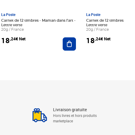
La Poste
La Poste
Carnet de 12 timbres - Maman dans l'art -
Carnet de 12 timbres - Le bl
Lettre verte
Lettre verte
20g / France
20g / France
18
18
,24€ Net
,24€ Net
r au panier
Ajouter au panier
Livraison gratuite
Hors livres et hors produits
marketplace