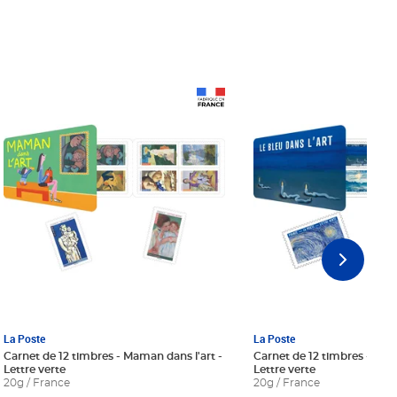
Prix 18,24€ Net
Prix 18,24€ Net
La Poste
La Poste
Carnet de 12 timbres - Maman dans l'art -
Carnet de 12 timbres - Le bl
Lettre verte
Lettre verte
20g / France
20g / France