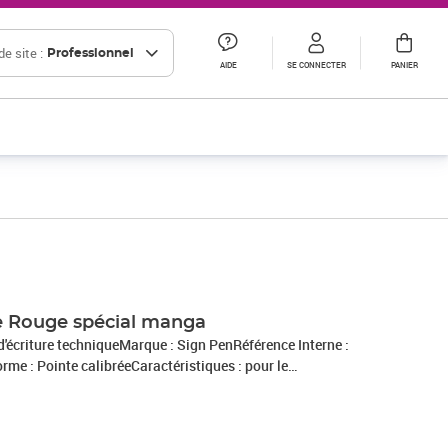
e site :
Professionnel
AIDE
SE CONNECTER
PANIER
Prix 1,38€ HT
Prix 5,03€ HT
Prix 1,99€ HT
re Rouge spécial manga
 d'écriture techniqueMarque : Sign PenRéférence Interne :
me : Pointe calibréeCaractéristiques : pour le
 1 pièceExpédié de France par notre entrepot Lyonnais