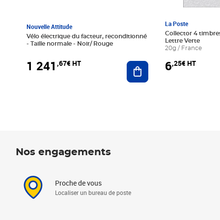
La Poste
Nouvelle Attitude
Collector 4 timbres
Vélo électrique du facteur, reconditionné
Lettre Verte
- Taille normale - Noir/ Rouge
20g / France
1 241
6
,67€ HT
,25€ HT
Ajouter au panier
Nos engagements
Proche de vous
Localiser un bureau de poste