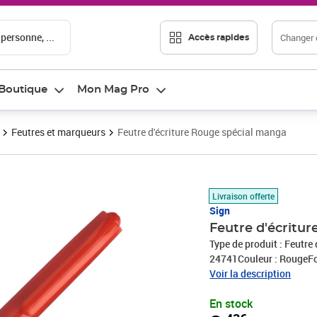
 personne, ...
Changer d
Accès rapides
Boutique
Mon Mag Pro
Feutres et marqueurs
Feutre d'écriture Rouge spécial manga
Prix 3,43€
Livraison offerte
Sign
Feutre d'écritu
Type de produit : Feutre
24741Couleur : RougeFor
papierConditionnement :
Voir la description
En stock