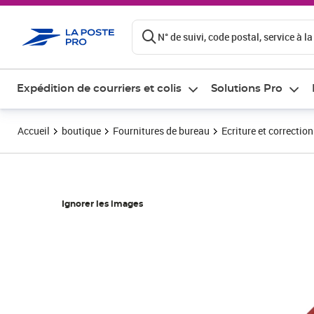
ontenu de la page
N° de suivi, code postal, service à la
Expédition de courriers et colis
Solutions Pro
Accueil
boutique
Fournitures de bureau
Ecriture et correction
Ignorer les images