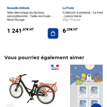
Nouvelle Attitude
La Poste
Vélo électrique du facteur,
Collector 4 timbres - Le Petit P
reconditionné - Taille normale -
- Lettre Verte
Noir/ Rouge
20g / France
1 241
6
,67€ HT
,25€ HT
Ajouter au panier
Vous pourriez également aimer
Prix 1 241,67€ HT
Prix 6,25€ HT