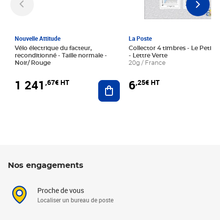
Nouvelle Attitude
La Poste
Vélo électrique du facteur,
Collector 4 timbres - Le Petit P
reconditionné - Taille normale -
- Lettre Verte
Noir/ Rouge
20g / France
1 241
6
,67€ HT
,25€ HT
Ajouter au panier
Nos engagements
Proche de vous
Localiser un bureau de poste