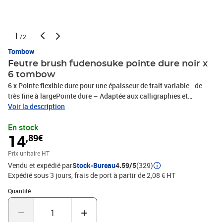
1
/2
Tombow
Feutre brush fudenosuke pointe dure noir x
6 tombow
6 x Pointe flexible dure pour une épaisseur de trait variable - de
très fine à largePointe dure – Adaptée aux calligraphies et
ornements filigranesConvient pour la calligraphie, les esquisses,
Voir la description
les illustrations, les BD, les sketchnotes et bien plus encoreÀ base
En stock
d'eau avec pigments, inodoreCouleur: Noir, PHOTOS NON
14
,89€
CONTRACTUELLES
Prix unitaire HT
Vendu et expédié par
Stock-Bureau
4.59/5
(329)
Expédié sous 3 jours, frais de port à partir de 2,08 € HT
Quantité : 1
Quantité