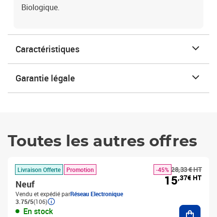
Biologique.
Caractéristiques
Garantie légale
Toutes les autres offres
28,33 € HT
Livraison Offerte
Promotion
-45%
15
,37€ HT
Neuf
Vendu et expédié par
Réseau Electronique
3.75/5
(106)
Ajouter
En stock