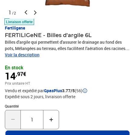
1
/2
Livraison offerte
Fertiligene
FERTILIGeNE - Billes d'argile 6L
Billes d'argile qui permettent d'assurer le drainage au fond des
pots, Mélangées au terreau, elles facilitent l'aération des racines.
En couverture, elles limitent l'apparition des mauvaises herbes.
Voir la description
Billes d'argile naturelle, Utilisable en Agriculture Biologique.
En stock
14
,97€
Prix unitaire HT
Vendu et expédié par
GpasPlus
3.77/5
(56)
Expédié sous 2 jours
livraison offerte
Quantité : 1
Quantité