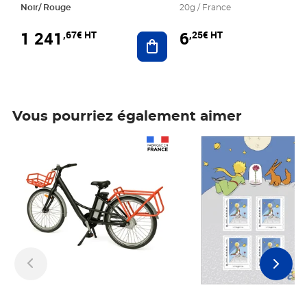
Noir/ Rouge
20g / France
1 241
6
,67€ HT
,25€ HT
Ajouter au panier
Vous pourriez également aimer
Prix 1 241,67€ HT
Prix 6,25€ HT