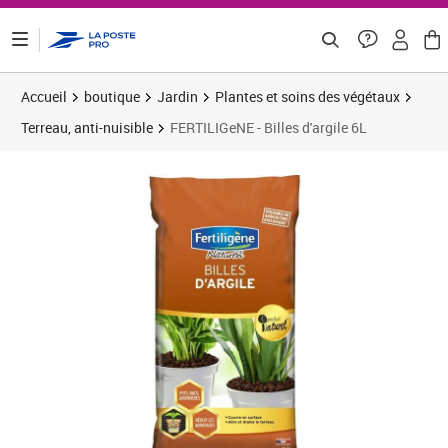
ontenu de la page
Accueil
boutique
Jardin
Plantes et soins des végétaux
Terreau, anti-nuisible
FERTILIGeNE - Billes d'argile 6L
Prix 14,97€
Prix b
Prix 1