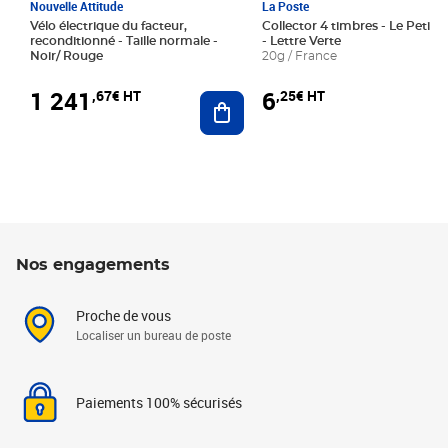
Nouvelle Attitude
La Poste
Vélo électrique du facteur,
Collector 4 timbres - Le Petit P
reconditionné - Taille normale -
- Lettre Verte
Noir/ Rouge
20g / France
1 241
6
,67€ HT
,25€ HT
Ajouter au panier
Nos engagements
Proche de vous
Localiser un bureau de poste
Paiements 100% sécurisés